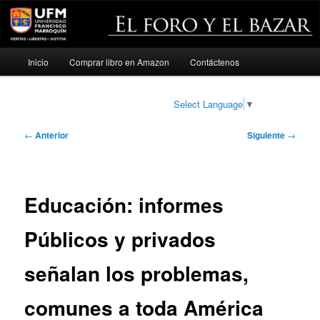
Menú
Inicio
Comprar libro en Amazon
Contáctenos
Ir
principal
al
Select Language
▼
contenido
Navegación
←
Anterior
Siguiente
→
de
principal
entradas
Educación: informes
Públicos y privados
señalan los problemas,
comunes a toda América