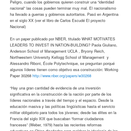
Peligro, cuando los gobiernos quieren construir una “identidad
nacional” las cosas pueden terminar muy mal. El nacionalismo
ha llevado a guerras y gobiernos autoritarios. Pasó en Argentina
en el siglo XX (ver el libro de Carlos Escudé El proyecto
Nacional)
En un paper publicado por NBER, titulado WHAT MOTIVATES
LEADERS TO INVEST IN NATION-BUILDING? Paola Giuliano,
Anderson School of Management UCLA , Bryony Reich,
Northwestern University Kellogg School of Management y
Alessandro Riboni, École Polytechnique, se preguntan porqué
algunos líderes tienen como objetivo esa construcción: Working
Paper 30268
http://www.nber.org/papers/w30268
“Hay una gran cantidad de evidencia de una inversión
significativa en la construcción de la nación por parte de los
líderes nacionales a través del tiempo y el espacio. Desde la
educación masiva y las políticas lingüísticas hasta el servicio
militar obligatorio para todos los jóvenes; desde las élites en la
Francia del siglo XIX que buscaban “formar ciudadanos
franceses” (Weber, 1979) hasta las recientes reformas
educativas en China diseñadas para moldear la ideología de los