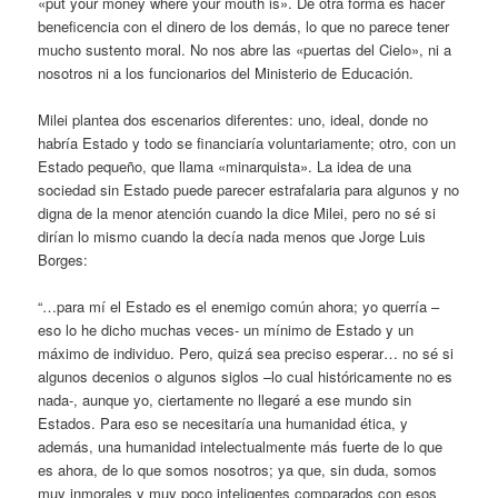
«put your money where your mouth is». De otra forma es hacer
beneficencia con el dinero de los demás, lo que no parece tener
mucho sustento moral. No nos abre las «puertas del Cielo», ni a
nosotros ni a los funcionarios del Ministerio de Educación.
Milei plantea dos escenarios diferentes: uno, ideal, donde no
habría Estado y todo se financiaría voluntariamente; otro, con un
Estado pequeño, que llama «minarquista». La idea de una
sociedad sin Estado puede parecer estrafalaria para algunos y no
digna de la menor atención cuando la dice Milei, pero no sé si
dirían lo mismo cuando la decía nada menos que Jorge Luis
Borges:
“…para mí el Estado es el enemigo común ahora; yo querría –
eso lo he dicho muchas veces- un mínimo de Estado y un
máximo de individuo. Pero, quizá sea preciso esperar… no sé si
algunos decenios o algunos siglos –lo cual históricamente no es
nada-, aunque yo, ciertamente no llegaré a ese mundo sin
Estados. Para eso se necesitaría una humanidad ética, y
además, una humanidad intelectualmente más fuerte de lo que
es ahora, de lo que somos nosotros; ya que, sin duda, somos
muy inmorales y muy poco inteligentes comparados con esos