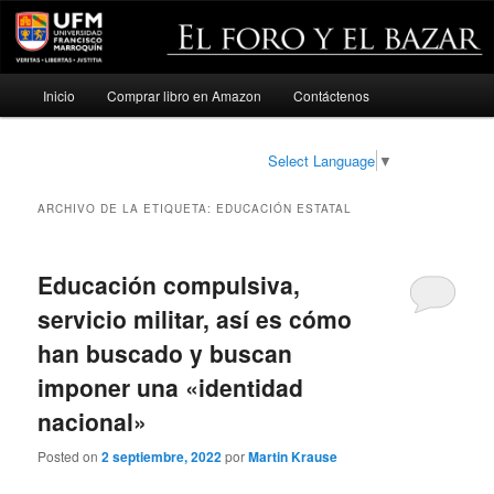
Menú
Inicio
Comprar libro en Amazon
Contáctenos
Ir
Ir
principal
al
al
Select Language
▼
contenido
contenido
ARCHIVO DE LA ETIQUETA:
EDUCACIÓN ESTATAL
principal
secundario
Educación compulsiva,
servicio militar, así es cómo
han buscado y buscan
imponer una «identidad
nacional»
Posted on
2 septiembre, 2022
por
Martin Krause