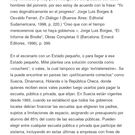
hombres del porvenir, por eso estoy de acuerdo con la frase: “Yo
creo dogmáticamente en el progreso”. Jorge Luis Borges &
Osvaldo Ferrari,
En Diálogo I
(Buenos Aires: Editorial
Sudamericana, 1998, p. 220.) “Creo que con el tiempo
mereceremos que no haya gobiernos.», Jorge Luis Borges, “El
Informe de Brodie”, Obras Completas II (Barcelona: Emecé
Editores, 1996), p. 399.
En el escenario con un Estado pequeño, o para llegar a ese
Estado pequeño, Milei plantea una solución conocida como
«vouchers”, o vales, la cual tampoco es algo “extraterrestre». Se
la puede encontrar en países tan «políticamente correctos” como
Suecia, Dinamarca, Holanda o la República Checa, donde
quienes reciben esos vales pueden luego usarlos para pagar la
escuela, pública o privada, que elijan. En Suecia están vigentes
desde 1993, cuando se estableció que todos los gobiernos
locales debían financiar las escuelas que eligieran los padres,
sujetos a limitaciones de espacio, asignando un presupuesto por
alumno del 85% del costo de las escuelas públicas. Pueden
elegir entre cualquier escuela pública o privada que participe del
sistema, incluyendo en estas últimas a empresas con fines de