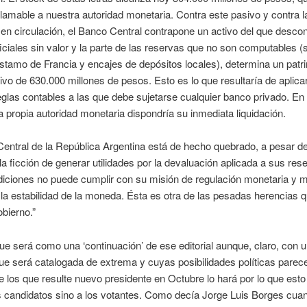
lamable a nuestra autoridad monetaria. Contra este pasivo y contra 
en circulación, el Banco Central contrapone un activo del que descon
iciales sin valor y la parte de las reservas que no son computables 
stamo de Francia y encajes de depósitos locales), determina un patr
ivo de 630.000 millones de pesos. Esto es lo que resultaría de aplicar
las contables a las que debe sujetarse cualquier banco privado. En
la propia autoridad monetaria dispondría su inmediata liquidación.
entral de la República Argentina está de hecho quebrado, a pesar d
la ficción de generar utilidades por la devaluación aplicada a sus res
diciones no puede cumplir con su misión de regulación monetaria y 
 la estabilidad de la moneda. Ésta es otra de las pesadas herencias q
obierno.”
ue será como una ‘continuación’ de ese editorial aunque, claro, con 
ue será catalogada de extrema y cuyas posibilidades políticas parec
 los que resulte nuevo presidente en Octubre lo hará por lo que esto
os candidatos sino a los votantes. Como decía Jorge Luis Borges cua