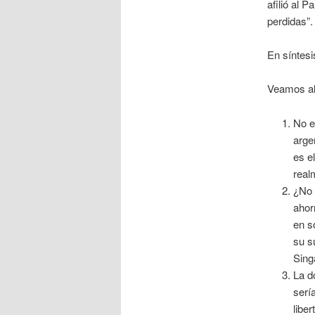
afilió al 
perdidas”
En síntesi
Veamos al
No e
arge
es e
real
¿No 
ahor
en s
su s
Sing
La d
serí
libe