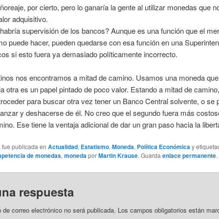
eñoreaje, por cierto, pero lo ganaría la gente al utilizar monedas que n
alor adquisitivo.
habría supervisión de los bancos? Aunque es una función que el me
o puede hacer, pueden quedarse con esa función en una Superinte
os si esto fuera ya demasiado políticamente incorrecto.
tinos nos encontramos a mitad de camino. Usamos una moneda que
y la otra es un papel pintado de poco valor. Estando a mitad de camin
etroceder para buscar otra vez tener un Banco Central solvente, o se
vanzar y deshacerse de él. No creo que el segundo fuera más costos
ino. Ese tiene la ventaja adicional de dar un gran paso hacia la libert
a fue publicada en
Actualidad
,
Estatismo
,
Moneda
,
Política Económica
y etiquet
petencia de monedas
,
moneda
por
Martin Krause
. Guarda
enlace permanente
.
una respuesta
n de correo electrónico no será publicada.
Los campos obligatorios están mar