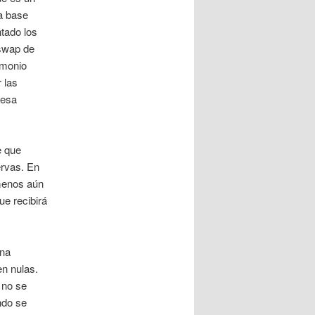
la base
tado los
(swap de
imonio
 las
 esa
e que
ervas. En
menos aún
ue recibirá
una
en nulas.
 no se
ndo se