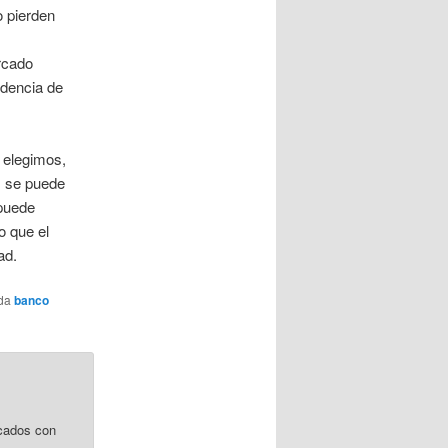
o pierden
rcado
ndencia de
 elegimos,
o, se puede
 puede
o que el
ad.
ada
banco
cados con