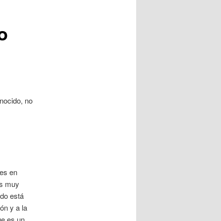
o
onocido, no
 es en
és muy
ado está
ón y a la
ue es un