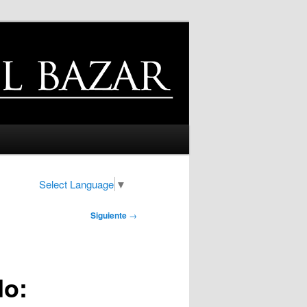
Select Language
▼
Siguiente
→
do: