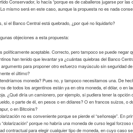
Partido Conservador, lo hacía “porque es de caballeros jugarse por las
. Lo mismo será en este caso, aunque la propuesta no es nada conse
s, si el Banco Central está quebrado, ¿por qué no liquidarlo?
gunas objeciones a esta propuesta:
s políticamente aceptable. Correcto, pero tampoco se puede negar q
ntinos han tenido que levantar ya ¿cuántas quiebras del Banco Centr
l argumento para proponer otro esfuerzo mayúsculo sin seguridad de
mente el último?
tendríamos moneda? Pues no, y tampoco necesitamos una. De hech
ros de todos los argentinos están ya en otra moneda, el dólar, o en lad
oja. ¿Qué diría un camionero, por ejemplo, si pudiera tener la opción 
ueldo, o parte de él, en pesos o en dólares? O en francos suizos, o d
apur, o en Bitcoins?
olarización no es conveniente porque se pierde el “señoreaje”. En prin
a “dolarización” porque no habría una moneda de curso legal forzoso 
rtad contractual para elegir cualquier tipo de moneda, en cuyo caso se