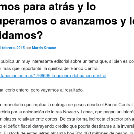
mos para atrás y lo
uperamos o avanzamos y l
uidamos?
1 febrero, 2015
por
Martin Krause
publica un muy interesante editorial sobre un tema que, si bien es c
r más que importante: la quiebra del Banco Central:
.lanacion.com.ar/1766695-la-quiebra-del-banco-central
na leerlo entero, pero vayamos al resultado.
n monetaria que implica la entrega de pesos desde el Banco Central
rbida por la colocación de letras Novac y Lebac, que pagan un inter
en plazos relativamente cortos. De esta forma indirecta el sector priv
o el déficit fiscal detrayendo crédito que podría destinarse a la inversi
. El stock de estas letras alcanza hoy 304.000 millones de pesos, q