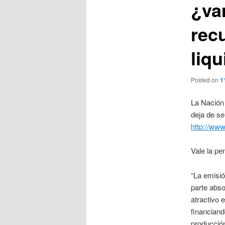
¿va
rec
liq
Posted on
1
La Nación 
deja de se
http://www
Vale la pe
“La emisió
parte abso
atractivo 
financiand
producción