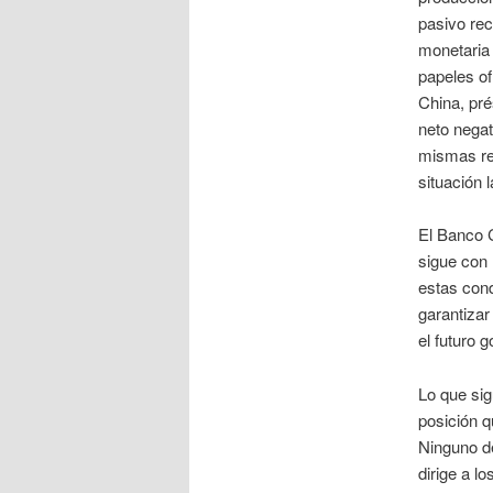
pasivo rec
monetaria 
papeles of
China, pré
neto negat
mismas reg
situación 
El Banco C
sigue con 
estas con
garantizar
el futuro g
Lo que sig
posición q
Ninguno de
dirige a l