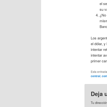
el s
su v
¿No 
mism
Banc
Los argen
el dólar, 
intentar r
intentar a
primer cam
Esta entrad
central
,
com
Deja 
Tu direcció