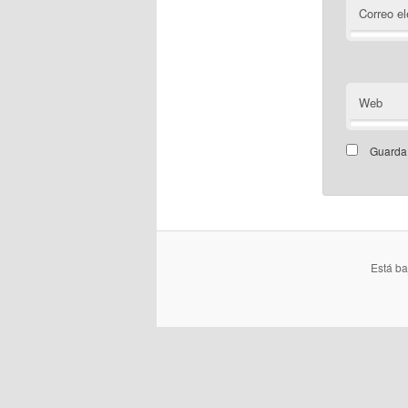
Correo el
Web
Guarda 
Está b