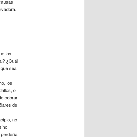
 causas
rvadora.
ue los
al? ¿Cuál
 que sea
o, los
rillos, o
de cobrar
ólares de
cipio, no
sino
 perdería