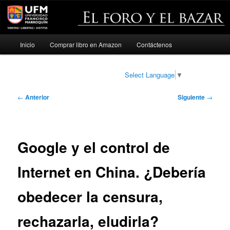
Menú
Inicio
Comprar libro en Amazon
Contáctenos
Ir
principal
al
Select Language
▼
contenido
Navegación
←
Anterior
Siguiente
→
de
principal
entradas
Google y el control de
Internet en China. ¿Debería
obedecer la censura,
rechazarla, eludirla?