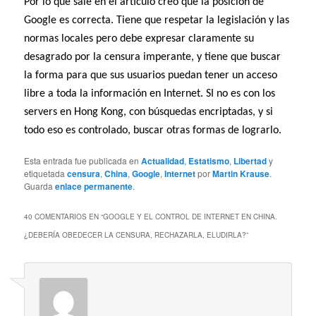
Por lo que sale en el artículo creo que la posición de
Google es correcta. Tiene que respetar la legislación y las
normas locales pero debe expresar claramente su
desagrado por la censura imperante, y tiene que buscar
la forma para que sus usuarios puedan tener un acceso
libre a toda la información en Internet. SI no es con los
servers en Hong Kong, con búsquedas encriptadas, y si
todo eso es controlado, buscar otras formas de lograrlo.
Esta entrada fue publicada en
Actualidad
,
Estatismo
,
Libertad
y
etiquetada
censura
,
China
,
Google
,
Internet
por
Martin Krause
.
Guarda
enlace permanente
.
40 COMENTARIOS EN “
GOOGLE Y EL CONTROL DE INTERNET EN CHINA.
¿DEBERÍA OBEDECER LA CENSURA, RECHAZARLA, ELUDIRLA?
”