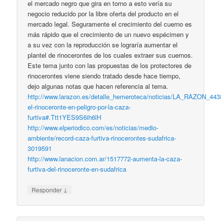
el mercado negro que gira en torno a esto vería su
negocio reducido por la libre oferta del producto en el
mercado legal. Seguramente el crecimiento del cuerno es
más rápido que el crecimiento de un nuevo espécimen y
a su vez con la reproducción se lograría aumentar el
plantel de rinocerontes de los cuales extraer sus cuernos.
Este tema junto con las propuestas de los protectores de
rinocerontes viene siendo tratado desde hace tiempo,
dejo algunas notas que hacen referencia al tema.
http://www.larazon.es/detalle_hemeroteca/noticias/LA_RAZON_443
el-rinoceronte-en-peligro-por-la-caza-
furtiva#.Ttt1YES9S6ih6lH
http://www.elperiodico.com/es/noticias/medio-
ambiente/record-caza-furtiva-rinocerontes-sudafrica-
3019591
http://www.lanacion.com.ar/1517772-aumenta-la-caza-
furtiva-del-rinoceronte-en-sudafrica
↓
Responder