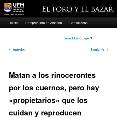
Menú
Inicio
Comprar libro en Amazon
Contáctenos
Ir
principal
al
Select Language
▼
contenido
Navegación
←
Anterior
Siguiente
→
de
principal
entradas
Matan a los rinocerontes
por los cuernos, pero hay
«propietarios» que los
cuidan y reproducen