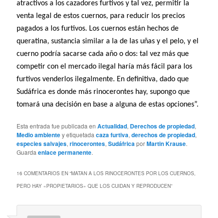
atractivos a los cazadores furtivos y tal vez, permitir la
venta legal de estos cuernos, para reducir los precios
pagados a los furtivos. Los cuernos están hechos de
queratina, sustancia similar a la de las uñas y el pelo, y el
cuerno podría sacarse cada año o dos: tal vez más que
competir con el mercado ilegal haría más fácil para los
furtivos venderlos ilegalmente. En definitiva, dado que
Sudáfrica es donde más rinocerontes hay, supongo que
tomará una decisión en base a alguna de estas opciones”.
Esta entrada fue publicada en
Actualidad
,
Derechos de propiedad
,
Medio ambiente
y etiquetada
caza furtiva
,
derechos de propiedad
,
especies salvajes
,
rinocerontes
,
Sudáfrica
por
Martin Krause
.
Guarda
enlace permanente
.
16 COMENTARIOS EN “
MATAN A LOS RINOCERONTES POR LOS CUERNOS,
PERO HAY «PROPIETARIOS» QUE LOS CUIDAN Y REPRODUCEN
”