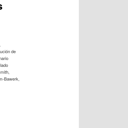
s
,
lución de
nario
ulado
Smith,
öhm-Bawerk,