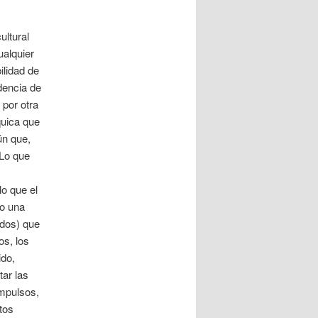
ultural
ualquier
ilidad de
dencia de
 por otra
quica que
ún que,
 Lo que
o que el
no una
ados) que
os, los
ido,
tar las
impulsos,
tos