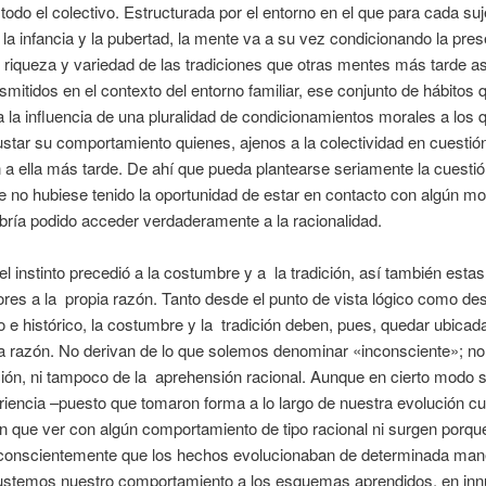
todo el colectivo. Estructurada por el entorno en el que para cada suj
 la infancia y la pubertad, la mente va a su vez condicionando la pres
, riqueza y variedad de las tradiciones que otras mentes más tarde as
nsmitidos en el contexto del entorno familiar, ese conjunto de hábitos
 la influencia de una pluralidad de condicionamientos morales a los 
star su comportamiento quienes, ajenos a la colectividad en cuestió
 a ella más tarde. De ahí que pueda plantearse seriamente la cuestió
e no hubiese tenido la oportunidad de estar en contacto con algún m
abría podido acceder verdaderamente a la racionalidad.
l instinto precedió a la costumbre y a la tradición, así también estas
ores a la propia razón. Tanto desde el punto de vista lógico como de
o e histórico, la costumbre y la tradición deben, pues, quedar ubicada
 la razón. No derivan de lo que solemos denominar «inconsciente»; no
ición, ni tampoco de la aprehensión racional. Aunque en cierto modo
riencia –puesto que tomaron forma a lo largo de nuestra evolución cul
n que ver con algún comportamiento de tipo racional ni surgen porqu
 conscientemente que los hechos evolucionaban de determinada man
ustemos nuestro comportamiento a los esquemas aprendidos, en in