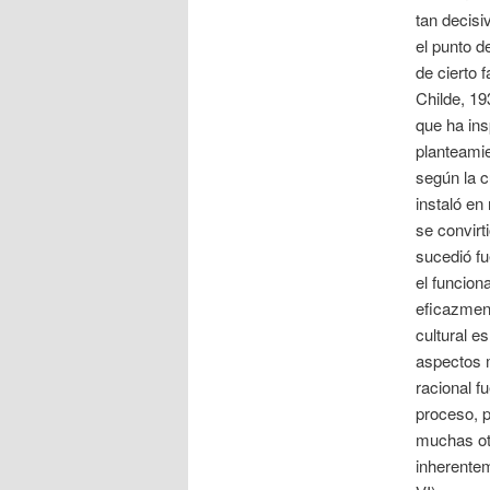
tan decisi
el punto d
de cierto 
Childe, 19
que ha ins
planteamie
según la c
instaló en
se convirti
sucedió fu
el funcio
eficazment
cultural e
aspectos m
racional f
proceso, p
muchas ot
inherentem