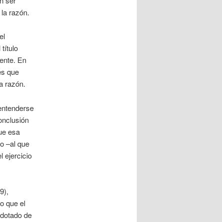
n ser
la razón.
el
título
mente. En
es que
a razón.
entenderse
onclusión
ue esa
o –al que
 ejercicio
9),
o que el
 dotado de