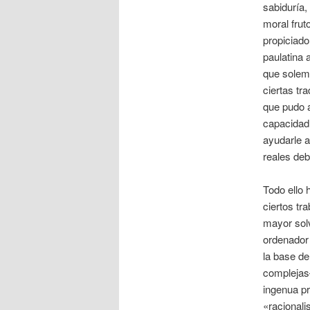
sabiduría,
moral frut
propiciado
paulatina 
que solemo
ciertas tr
que pudo a
capacidad 
ayudarle a
reales deb
Todo ello
ciertos tr
mayor solv
ordenador
la base de
complejas–
ingenua p
«racionali