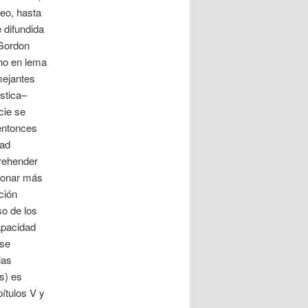
neo, hasta
 difundida
 Gordon
cho en lema
mejantes
stica–
cie se
 entonces
dad
prehender
ionar más
ción
so de los
apacidad
ese
las
s) es
pítulos V y