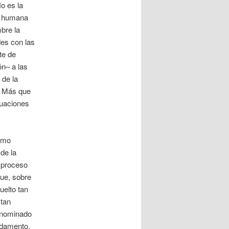
o es la
ón humana
bre la
des con las
te de
ón– a las
 de la
a. Más que
tuaciones
cómo
de la
o proceso
ue, sobre
uelto tan
 tan
enominado
ndamento,