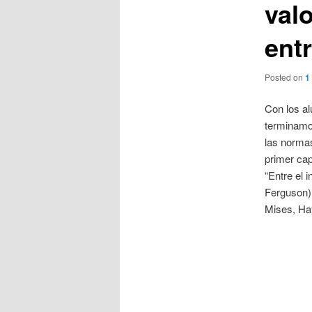
val
entr
Posted on
1
Con los a
terminamos
las normas
primer cap
“Entre el 
Ferguson),
Mises, Ha