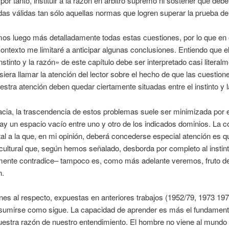
or tanto, instituir a la razón en árbitro supremo ni sostener que debe
as válidas tan sólo aquellas normas que logren superar la prueba de 
os luego más detalladamente todas estas cuestiones, por lo que en 
ontexto me limitaré a anticipar algunas conclusiones. Entiendo que el 
instinto y la razón» de este capítulo debe ser interpretado casi literal
isiera llamar la atención del lector sobre el hecho de que las cuestion
stra atención deben quedar ciertamente situadas entre el instinto y l
cia, la trascendencia de estos problemas suele ser minimizada por 
ay un espacio vacío entre uno y otro de los indicados dominios. La c
l a la que, en mi opinión, deberá concederse especial atención es q
cultural que, según hemos señalado, desborda por completo al instint
mente contradice– tampoco es, como más adelante veremos, fruto del
n.
nes al respecto, expuestas en anteriores trabajos (1952/79, 1973 197
sumirse como sigue. La capacidad de aprender es más el fundament
uestra razón de nuestro entendimiento. El hombre no viene al mundo