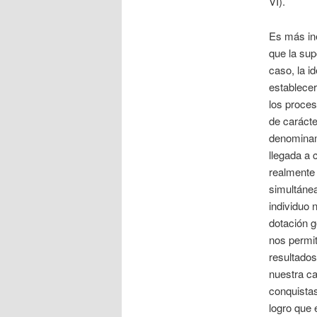
VI).
Es más ine
que la sup
caso, la i
establecer
los proces
de carácte
denominamo
llegada a 
realmente 
simultánea
individuo 
dotación g
nos permit
resultados
nuestra ca
conquistas
logro que 