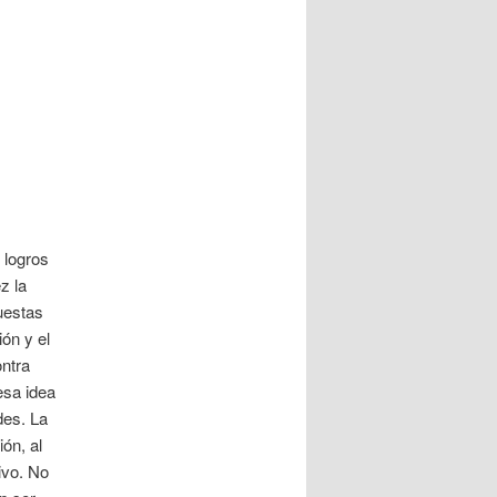
 logros
z la
uestas
ión y el
ontra
esa idea
des. La
ón, al
ivo. No