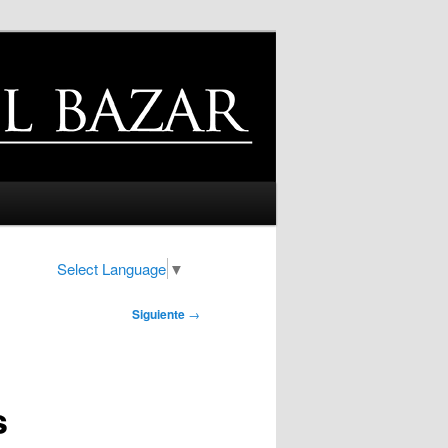
Select Language
▼
Siguiente
→
s