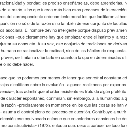
 racionalidad y bondad: es preciso enseñárselas, debe aprenderlas. N
o de la razón, sino que fueron más bien esos procesos de interacci
res del correspondiente ordenamiento moral los que facilitaron al hom
aparición no sólo de la razón sino también de ese conjunto de faculta
s asociarla. El hombre devino inteligente porque dispuso previamen
adiciones –que ciertamente hay que emplazar entre el instinto y la raz
justar su conducta. A su vez, ese conjunto de tradiciones no derivan
humana de racionalizar la realidad, sino de los hábitos de respuest
 prever, se limitan a orientarle en cuanto a lo que en determinadas si
e o no debe hacer.
 hace que no podamos por menos de tener que sonreír al constatar 
abajos científicos sobre la evolución –algunos realizados por expertos 
encia–, tras admitir que el orden existente es fruto de algún pretérit
 de carácter espontáneo, conminan, sin embargo, a la humanidad a q
 la razón –precisamente en momentos en los que las cosas se han v
 asuma el control pleno del proceso en cuestión. Contribuye a nutrir
retensión ese equivocado enfoque que en anteriores ocasiones he d
smo constructivista» (1973), enfoque que, pese a carecer de todo fu