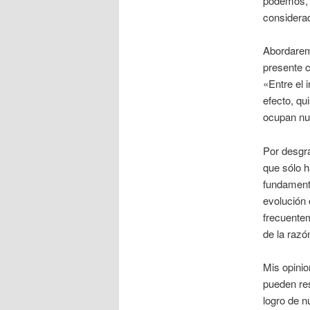
podemos, p
considerad
Abordarem
presente c
«Entre el 
efecto, qu
ocupan nue
Por desgra
que sólo h
fundamenta
evolución 
frecuente
de la razó
Mis opinio
pueden re
logro de n