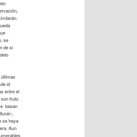
eto
ervación,
imilarán.
 queda
que
n, se
n de si
odelo
 últimas
sde el
s entre el
 son fruto
 se basan
tural–,
e se haya
era. Aun
numerables