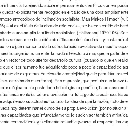
va influencia ha ejercido sobre el pensamiento científico contemporá
e quedar explícitamente recogido en el título de una obra ampliamente
famoso antropólogo de inclinación socialista. Man Makes Himself (v.
36) –tal es el título de la obra de referencia–, se ha convertido de he
pirado a una amplia familia de socialistas (Heilbroner, 1970:106). Se
ntos se basan en la noción científicamente infundada –y hasta animí
ual en algún momento de la estructuración evolutiva de nuestra espe
 nuestro organismo un ente llamado intelecto o alma, que, a partir de
ó en rector de todo ulterior desarrollo cultural (cuando lo que en reali
e que el ser humano fue adquiriendo poco a poco la capacidad de a
namiento de esquemas de elevada complejidad que le permitían reacc
e a los retos de su entorno). Ese supuesto, que postula que la evolu
s cronológicamente posterior a la biológica o genética, hace caso omi
ás fundamentales de una evolución, a lo largo de la cual nuestra c
ue adquiriendo su actual estructura. La idea de que la razón, fruto de 
ueda hoy determinar el curso de su propia evolución (por no aludir a 
ras capacidades que infundadamente le suelen ser también atribuida
ente contradictoria y fácilmente refutable (véase, al respecto, los ca