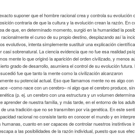
xacto suponer que el hombre racional crea y controla su evolución c
osición contraria de que la cultura y la evolución crean la razón. En c
dea de que, en determinado momento, surgió en la humanidad la posib
 racionalmente el curso de su propio destino, desplazando así la inci
os evolutivos, intenta simplemente sustituir una explicación científica
r casi sobrenatural. La ciencia evidencia que no fue esa realidad psí
s mente lo que originó la aparición del orden civilizado, y menos a
cierto grado de desarrollo, asumiera el control de su evolución futura.
sucedió fue que tanto la mente como la civilización alcanzaron
mente su potencial actual. Eso que llamamos mente no es algo con l
nace –como nace con un cerebro– ni algo que el cerebro produce, si
enética (p. ej. un cerebro con una estructura y un volumen determin
e aprender de nuestra familia, y más tarde, en el entorno de los adult
 de una tradición que no se transmiten por vía genética. En este sent
pacidad racional no consiste tanto en conocer el mundo y en interpre
 humanas, cuanto en ser capaces de controlar nuestros instintivos 
escapa a las posibilidades de la razón individual, puesto que sus efec