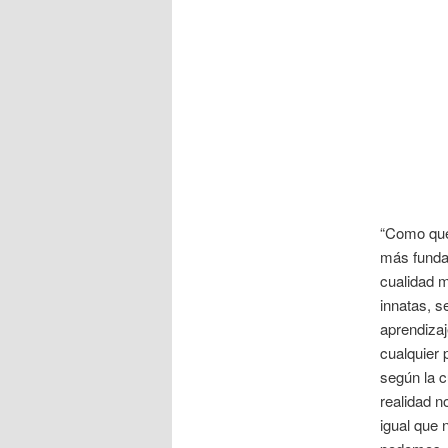
“Como qued
más fundam
cualidad m
innatas, s
aprendizaj
cualquier 
según la c
realidad n
igual que 