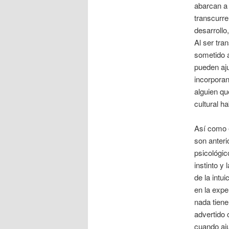
abarcan a 
transcurre
desarrollo
Al ser tra
sometido a
pueden aju
incorporan
alguien qu
cultural h
Así como e
son anteri
psicológic
instinto y
de la intu
en la expe
nada tiene
advertido
cuando aj