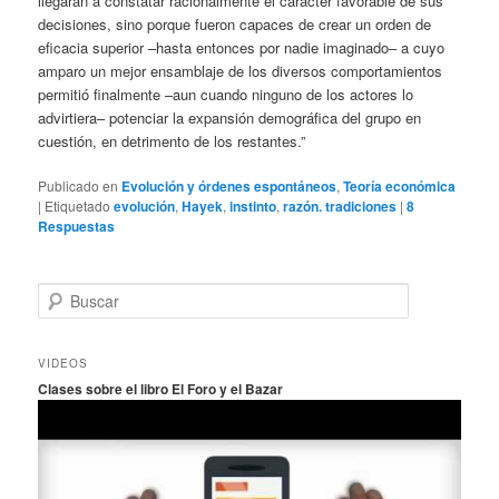
llegaran a constatar racionalmente el carácter favorable de sus
decisiones, sino porque fueron capaces de crear un orden de
eficacia superior –hasta entonces por nadie imaginado– a cuyo
amparo un mejor ensamblaje de los diversos comportamientos
permitió finalmente –aun cuando ninguno de los actores lo
advirtiera– potenciar la expansión demográfica del grupo en
cuestión, en detrimento de los restantes.”
Publicado en
Evolución y órdenes espontáneos
,
Teoría económica
|
Etiquetado
evolución
,
Hayek
,
instinto
,
razón. tradiciones
|
8
Respuestas
B
u
s
c
VIDEOS
a
Clases sobre el libro El Foro y el Bazar
r