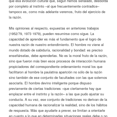
que esa evolución cultural que, según hemos señalado, desborda
por completo al instinto –al que frecuentemente contradice–
tampoco es, como más adelante veremos, fruto del ejercicio de
la razón.
Mis opiniones al respecto, expuestas en anteriores trabajos
(1952/79, 1973 1979), pueden resumirse como sigue. La
capacidad de aprender es más el fundamento que el logro de
nuestra razón de nuestro entendimiento. El hombre no viene al
mundo dotado de sabiduría, racionalidad y bondad: es preciso
enseñárselas, debe aprenderlas. No es la moral fruto de la razón,
sino que fueron más bien esos procesos de interacción humana
propiciadores del correspondiente ordenamiento moral los que
facilitaron al hombre la paulatina aparición no sólo de la razón
sino también de ese conjunto de facultades con las que solemos
asociarla. El hombre devino inteligente porque dispuso
previamente de ciertas tradiciones –que ciertamente hay que
emplazar entre el instinto y la razón– a las que pudo ajustar su
conducta. A su vez, ese conjunto de tradiciones no derivan de la
capacidad humana de racionalizar la realidad, sino de los hábitos
de respuesta. Más que ayudarle a prever, se limitan a orientarle
en cuanto a lo que en determinadas situaciones reales debe o no