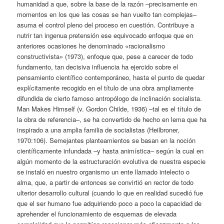
humanidad a que, sobre la base de la razón –precisamente en
momentos en los que las cosas se han vuelto tan complejas–
asuma el control pleno del proceso en cuestión. Contribuye a
nutrir tan ingenua pretensión ese equivocado enfoque que en
anteriores ocasiones he denominado «racionalismo
constructivista» (1973), enfoque que, pese a carecer de todo
fundamento, tan decisiva influencia ha ejercido sobre el
pensamiento científico contemporáneo, hasta el punto de quedar
explícitamente recogido en el título de una obra ampliamente
difundida de cierto famoso antropólogo de inclinación socialista.
Man Makes Himself (v. Gordon Childe, 1936) –tal es el título de
la obra de referencia–, se ha convertido de hecho en lema que ha
inspirado a una amplia familia de socialistas (Heilbroner,
1970:106). Semejantes planteamientos se basan en la noción
científicamente infundada –y hasta animística– según la cual en
algún momento de la estructuración evolutiva de nuestra especie
se instaló en nuestro organismo un ente llamado intelecto o
alma, que, a partir de entonces se convirtió en rector de todo
ulterior desarrollo cultural (cuando lo que en realidad sucedió fue
que el ser humano fue adquiriendo poco a poco la capacidad de
aprehender el funcionamiento de esquemas de elevada