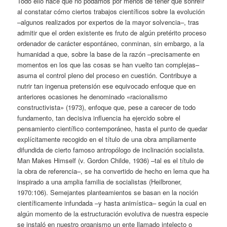
Todo ello hace que no podamos por menos de tener que sonreír
al constatar cómo ciertos trabajos científicos sobre la evolución
–algunos realizados por expertos de la mayor solvencia–, tras
admitir que el orden existente es fruto de algún pretérito proceso
ordenador de carácter espontáneo, conminan, sin embargo, a la
humanidad a que, sobre la base de la razón –precisamente en
momentos en los que las cosas se han vuelto tan complejas–
asuma el control pleno del proceso en cuestión. Contribuye a
nutrir tan ingenua pretensión ese equivocado enfoque que en
anteriores ocasiones he denominado «racionalismo
constructivista» (1973), enfoque que, pese a carecer de todo
fundamento, tan decisiva influencia ha ejercido sobre el
pensamiento científico contemporáneo, hasta el punto de quedar
explícitamente recogido en el título de una obra ampliamente
difundida de cierto famoso antropólogo de inclinación socialista.
Man Makes Himself (v. Gordon Childe, 1936) –tal es el título de
la obra de referencia–, se ha convertido de hecho en lema que ha
inspirado a una amplia familia de socialistas (Heilbroner,
1970:106). Semejantes planteamientos se basan en la noción
científicamente infundada –y hasta animística– según la cual en
algún momento de la estructuración evolutiva de nuestra especie
se instaló en nuestro organismo un ente llamado intelecto o