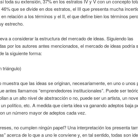
si toda su extensión, 37% en los estratos IV y V con un concepto to
 46% que se divide en dos estratos, el III que presenta mucha incert
 en relación a los términos y el II, el que define bien los términos per
uy estrecho.
leva a considerar la estructura del mercado de ideas. Siguiendo las
as por los autores antes mencionados, el mercado de ideas podría 
de la siguiente forma:
n triángulo)
lo muestra que las ideas se originan, necesariamente, en uno o unos
ue antes llamamos “emprendedores institucionales”. Puede ser teóri
ollan a un alto nivel de abstracción o no, puede ser un artista, un nove
, un político, etc. A medida que cierta idea va ganando adeptos baja po
con un número mayor de adeptos cada vez.
ereses, no cumplen ningún papel? Una interpretación los presenta ta
s” acerca de lo que a uno le conviene y, en tal sentido, todas son id