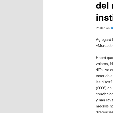
del
inst
Posted on
1
Agregaré t
«Mercado d
Habrá que 
valores, i
difícil ya
tratar de 
las élites
(2006) en 
conviccion
y han llev
medible no
diferencia