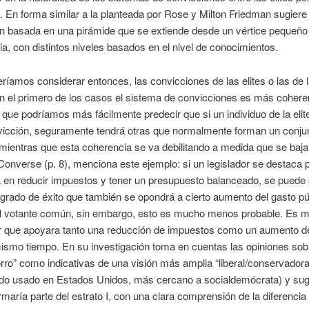
 En forma similar a la planteada por Rose y Milton Friedman sugiere
ón basada en una pirámide que se extiende desde un vértice pequeño
a, con distintos niveles basados en el nivel de conocimientos.
íamos considerar entonces, las convicciones de las elites o las de 
 el primero de los casos el sistema de convicciones es más coheren
 que podríamos más fácilmente predecir que si un individuo de la elit
nvicción, seguramente tendrá otras que normalmente forman un conju
 mientras que esta coherencia se va debilitando a medida que se baja
Converse (p. 8), menciona este ejemplo: si un legislador se destaca 
a en reducir impuestos y tener un presupuesto balanceado, se puede 
 grado de éxito que también se opondrá a cierto aumento del gasto pú
el votante común, sin embargo, esto es mucho menos probable. Es m
r que apoyara tanto una reducción de impuestos como un aumento de
mismo tiempo. En su investigación toma en cuentas las opiniones sob
rro” como indicativas de una visión más amplia “liberal/conservadora” 
tido usado en Estados Unidos, más cercano a socialdemócrata) y sug
maría parte del estrato I, con una clara comprensión de la diferencia