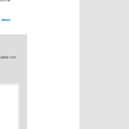
,
ideas
,
cados con