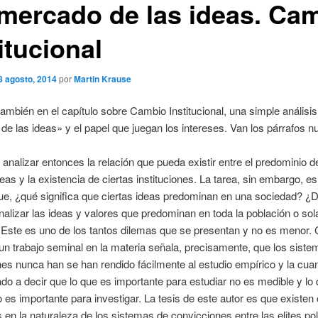
 mercado de las ideas. Ca
itucional
8 agosto, 2014
por
Martin Krause
ambién en el capítulo sobre Cambio Institucional, una simple análisis
e las ideas» y el papel que juegan los intereses. Van los párrafos n
analizar entonces la relación que pueda existir entre el predominio d
deas y la existencia de ciertas instituciones. La tarea, sin embargo, e
 que, ¿qué significa que ciertas ideas predominan en una sociedad?
analizar las ideas y valores que predominan en toda la población o so
? Este es uno de los tantos dilemas que se presentan y no es menor.
un trabajo seminal en la materia señala, precisamente, que los sist
es nunca han se han rendido fácilmente al estudio empírico y la cuan
ado a decir que lo que es importante para estudiar no es medible y lo
 es importante para investigar. La tesis de este autor es que existen 
s en la naturaleza de los sistemas de convicciones entre las elites pol