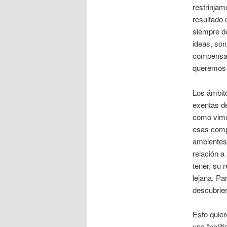
restrinjam
resultado 
siempre de
ideas, son
compensaci
queremos 
Los ámbit
exentas de
como vimos
esas comp
ambientes
relación a
tener, su 
lejana. Par
descubrier
Esto quier
una “polít