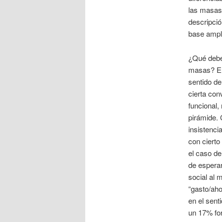
las masas.
descripci
base ampli
¿Qué deber
masas? En
sentido de
cierta co
funcional,
pirámide. 
insistenci
con cierto
el caso d
de espera
social al 
“gasto/aho
en el sen
un 17% for