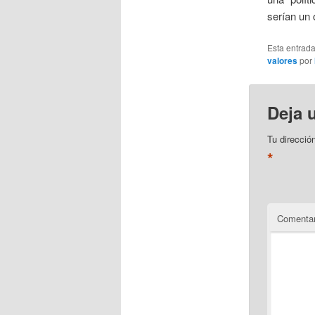
serían un
Esta entrad
valores
por
Deja 
Tu direcció
*
Comentar