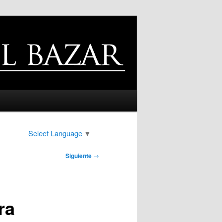
Select Language
▼
Siguiente
→
ra