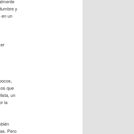
talmente
idumbre y
o en un
ser
 pocos,
cos que
lista, un
r la
mbién
eas. Pero