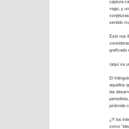
captura ca
vago, y un
conjeturas
sentido m
Esto nos l
considerad
graficado 
(aquí va u
El triángu
aquellos q
las desarr
periodista
pirámide 
¿Y los int
como “idea