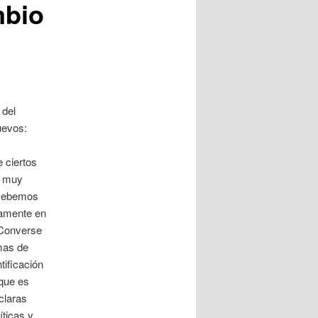
mbio
 del
uevos:
e ciertos
s muy
 ¿Debemos
lamente en
 Converse
emas de
tificación
 que es
claras
íticas y