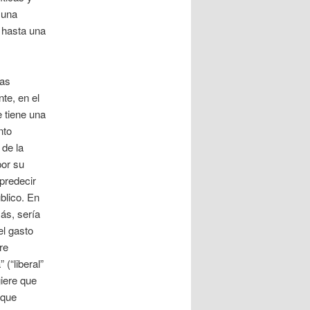
 una
 hasta una
las
te, en el
e tiene una
nto
 de la
por su
predecir
blico. En
ás, sería
l gasto
re
(“liberal”
iere que
 que