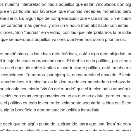
os nuestra interpretación hacia aquellos que están vinculados con al
que en particular nos favorece, que muchas veces es monetario pero
be serlo. Es algún tipo de compensación que valoramos. En el caso
 de carácter más general y con un vínculo más abstracto con estas
ones. Son “teorías” en verdad, con las que interpretamos la realidad
que se acerque a aquellos valores que tenemos como prioritarios.
os académicos, o las ideas más teóricas, están algo más alejadas, 
l influjo de esas compensaciones. El ámbito de la política, por el cont
 en el capítulo sobre límites al oportunismo político, está mucho m
ensaciones. Tomemos, por ejemplo, nuevamente el caso del Bitcoin
 académicos e intelectuales la idea puede ser aceptada o rechazada
 su vínculo con cierta “visión del mundo” que el intelectual o académ
relación con esas compensaciones no es que no exista, pero es mas 
a el político es todo lo contrario: solamente aceptaría la idea del Bitco
a algún beneficio o compensación política inmediata.
e decir que en algún punto de la pirámide, para que una “idea’ se con
ica” tiene que coincidir con ese interés coyuntural de quienes, de otra