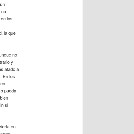
gún
 no
 de las
, la que
aunque no
rario y
ás atado a
. En los
 en
ico pueda
bien
in si
vierta en
 forma