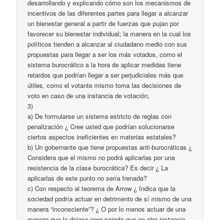
desarrollando y explicando cómo son los mecanismos de
incentivos de las diferentes partes para llegar a alcanzar
un bienestar general a partir de fuerzas que pujan por
favorecer su bienestar individual; la manera en la cual los
políticos tienden a alcanzar al ciudadano medio con sus
propuestas para llegar a ser los más votados, como el
sistema burocrático a la hora de aplicar medidas tiene
retardos que podrían llegar a ser perjudiciales más que
útiles, como el votante mismo toma las decisiones de
voto en caso de una instancia de votación,
3)
a) De formularse un sistema estricto de reglas con
penalización ¿ Cree usted que podrían solucionarse
ciertos aspectos ineficientes en materias estatales?
b) Un gobernante que tiene propuestas anti-burocráticas ¿
Considera que el mismo no podrá aplicarlas por una
resistencia de la clase burocrática? Es decir ¿ La
aplicarlas de este punto no sería frenada?
c) Con respecto al teorema de Arrow ¿ Indica que la
sociedad podría actuar en detrimento de sí mismo de una
manera “inconsciente”? ¿ O por lo menos actuar de una
manera que la dejase peor parada que en otra instancia