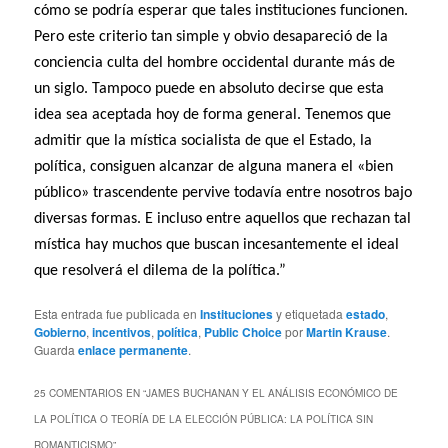
cómo se podría esperar que tales instituciones funcionen.
Pero este criterio tan simple y obvio desapareció de la
conciencia culta del hombre occidental durante más de
un siglo. Tampoco puede en absoluto decirse que esta
idea sea aceptada hoy de forma general. Tenemos que
admitir que la mística socialista de que el Estado, la
política, consiguen alcanzar de alguna manera el «bien
público» trascendente pervive todavía entre nosotros bajo
diversas formas. E incluso entre aquellos que rechazan tal
mística hay muchos que buscan incesantemente el ideal
que resolverá el dilema de la política.”
Esta entrada fue publicada en
Instituciones
y etiquetada
estado
,
Gobierno
,
incentivos
,
política
,
Public Choice
por
Martin Krause
.
Guarda
enlace permanente
.
25 COMENTARIOS EN “
JAMES BUCHANAN Y EL ANÁLISIS ECONÓMICO DE
LA POLÍTICA O TEORÍA DE LA ELECCIÓN PÚBLICA: LA POLÍTICA SIN
ROMANTICISMO
”