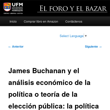
Menú
Inicio
Comprar libro en Amazon
Contáctenos
Ir
principal
al
Select Language
▼
contenido
Navegación
←
Anterior
Siguiente
→
de
principal
entradas
James Buchanan y el
análisis económico de la
política o teoría de la
elección pública: la política