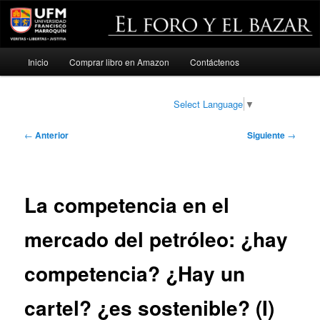
Menú
Inicio
Comprar libro en Amazon
Contáctenos
Ir
principal
al
Select Language
▼
contenido
Navegación
←
Anterior
Siguiente
→
de
principal
entradas
La competencia en el
mercado del petróleo: ¿hay
competencia? ¿Hay un
cartel? ¿es sostenible? (I)