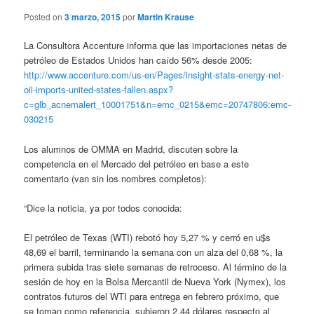
Posted on
3 marzo, 2015
por
Martin Krause
La Consultora Accenture informa que las importaciones netas de
petróleo de Estados Unidos han caído 56% desde 2005:
http://www.accenture.com/us-en/Pages/insight-stats-energy-net-
oil-imports-united-states-fallen.aspx?
c=glb_acnemalert_10001751&n=emc_0215&emc=20747806:emc-
030215
Los alumnos de OMMA en Madrid, discuten sobre la
competencia en el Mercado del petróleo en base a este
comentario (van sin los nombres completos):
“Dice la noticia, ya por todos conocida:
El petróleo de Texas (WTI) rebotó hoy 5,27 % y cerró en u$s
48,69 el barril, terminando la semana con un alza del 0,68 %, la
primera subida tras siete semanas de retroceso. Al término de la
sesión de hoy en la Bolsa Mercantil de Nueva York (Nymex), los
contratos futuros del WTI para entrega en febrero próximo, que
se toman como referencia, subieron 2,44 dólares respecto al