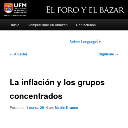
Menú
Inicio
Comprar libro en Amazon
Contáctenos
Ir
principal
al
Select Language
▼
contenido
Navegación
←
Anterior
Siguiente
→
de
principal
entradas
La inflación y los grupos
concentrados
Posted on
1 mayo, 2014
por
Martin Krause