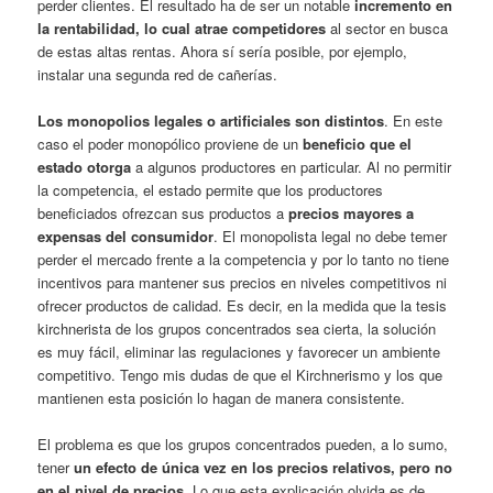
perder clientes. El resultado ha de ser un notable
incremento en
la rentabilidad, lo cual atrae competidores
al sector en busca
de estas altas rentas. Ahora sí sería posible, por ejemplo,
instalar una segunda red de cañerías.
Los monopolios legales o artificiales son distintos
. En este
caso el poder monopólico proviene de un
beneficio que el
estado otorga
a algunos productores en particular. Al no permitir
la competencia, el estado permite que los productores
beneficiados ofrezcan sus productos a
precios mayores a
expensas del consumidor
. El monopolista legal no debe temer
perder el mercado frente a la competencia y por lo tanto no tiene
incentivos para mantener sus precios en niveles competitivos ni
ofrecer productos de calidad. Es decir, en la medida que la tesis
kirchnerista de los grupos concentrados sea cierta, la solución
es muy fácil, eliminar las regulaciones y favorecer un ambiente
competitivo. Tengo mis dudas de que el Kirchnerismo y los que
mantienen esta posición lo hagan de manera consistente.
El problema es que los grupos concentrados pueden, a lo sumo,
tener
un efecto de única vez en los precios relativos, pero no
en el nivel de precios
. Lo que esta explicación olvida es de