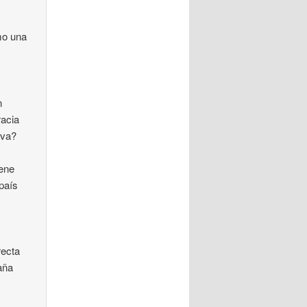
mo una
n
racia
iva?
iene
país
recta
aña