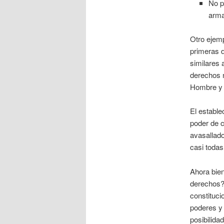
No p
arma
Otro ejem
primeras 
similares 
derechos n
Hombre y 
El estable
poder de 
avasallado
casi todas
Ahora bien
derechos? 
constituci
poderes y 
posibilida