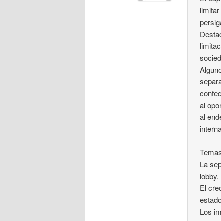
limita
persig
Destac
limita
socied
Alguno
separa
confed
al opo
al end
intern
Temas
La sep
lobby.
El cre
estado
Los im