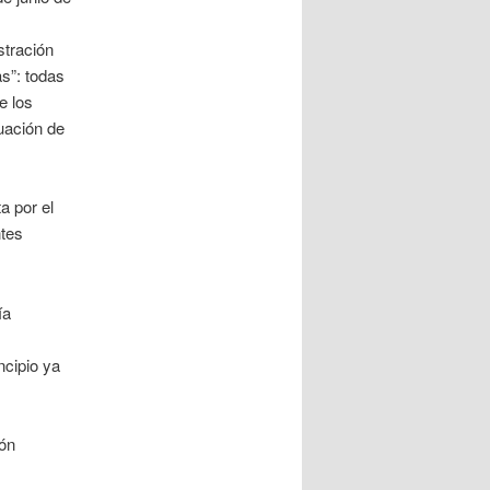
stración
as”: todas
e los
uación de
a por el
ntes
ía
ncipio ya
ión