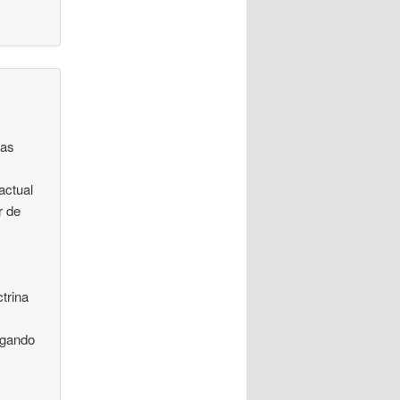
mas
actual
r de
trina
ongando