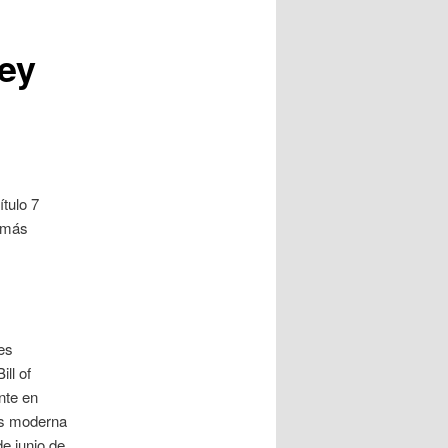
rey
tulo 7
a más
es
ll of
nte en
ás moderna
de junio de