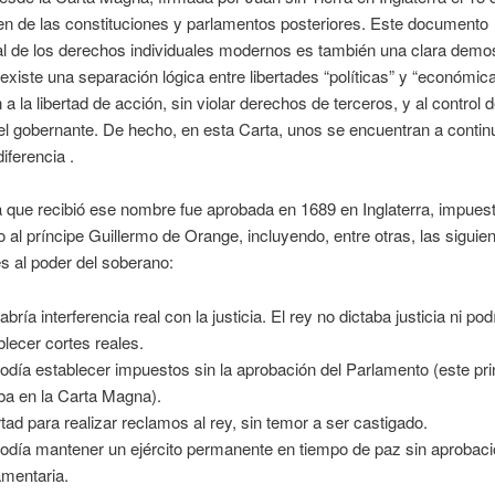
en de las constituciones y parlamentos posteriores. Este documento
l de los derechos individuales modernos es también una clara demo
existe una separación lógica entre libertades “políticas” y “económic
 a la libertad de acción, sin violar derechos de terceros, y al control d
l gobernante. De hecho, en esta Carta, unos se encuentran a contin
diferencia .
 que recibió ese nombre fue aprobada en 1689 en Inglaterra, impuest
 al príncipe Guillermo de Orange, incluyendo, entre otras, las siguie
es al poder del soberano:
bría interferencia real con la justicia. El rey no dictaba justicia ni pod
blecer cortes reales.
odía establecer impuestos sin la aprobación del Parlamento (este pri
ba en la Carta Magna).
rtad para realizar reclamos al rey, sin temor a ser castigado.
odía mantener un ejército permanente en tiempo de paz sin aprobac
amentaria.