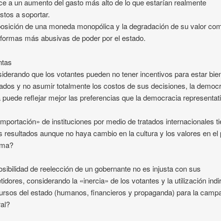
e a un aumento del gasto más alto de lo que estarían realmente
stos a soportar.
osición de una moneda monopólica y la degradación de su valor co
 formas más abusivas de poder por el estado.
ntas
iderando que los votantes pueden no tener incentivos para estar bie
ados y no asumir totalmente los costos de sus decisiones, la democ
a puede reflejar mejor las preferencias que la democracia representat
importación» de instituciones por medio de tratados internacionales t
 resultados aunque no haya cambio en la cultura y los valores en el 
rma?
osibilidad de reelección de un gobernante no es injusta con sus
idores, considerando la «inercia» de los votantes y la utilización indi
ursos del estado (humanos, financieros y propaganda) para la camp
ral?