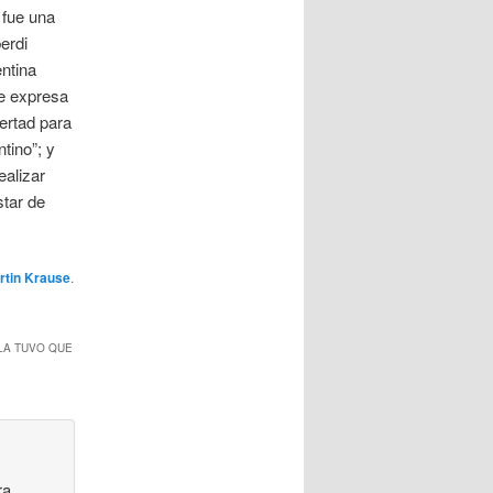
 fue una
erdi
entina
se expresa
bertad para
tino”; y
ealizar
star de
rtin Krause
.
 LA TUVO QUE
ra