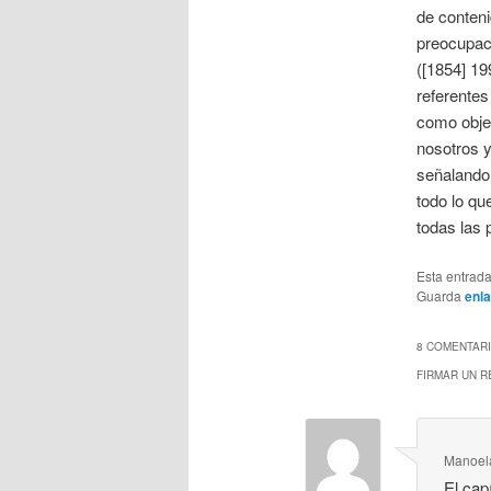
de conteni
preocupaci
([1854] 19
referentes
como objet
nosotros y
señalando l
todo lo qu
todas las p
Esta entrad
Guarda
enl
8 COMENTARI
FIRMAR UN 
Manoel
El cap