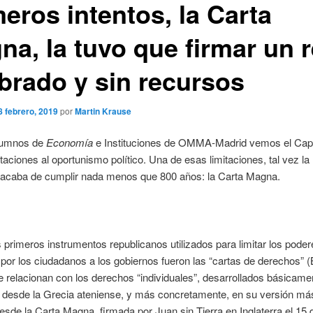
eros intentos, la Carta
na, la tuvo que firmar un 
brado y sin recursos
8 febrero, 2019
por
Martin Krause
lumnos de
Economía
e Instituciones de OMMA-Madrid vemos el Capí
taciones al oportunismo político. Una de esas limitaciones, tal vez l
, acaba de cumplir nada menos que 800 años: la Carta Magna.
 primeros instrumentos republicanos utilizados para limitar los poder
por los ciudadanos a los gobiernos fueron las “cartas de derechos” (Bi
e relacionan con los derechos “individuales”, desarrollados básicame
 desde la Grecia ateniense, y más concretamente, en su versión m
desde la Carta Magna, firmada por Juan sin Tierra en Inglaterra el 15 