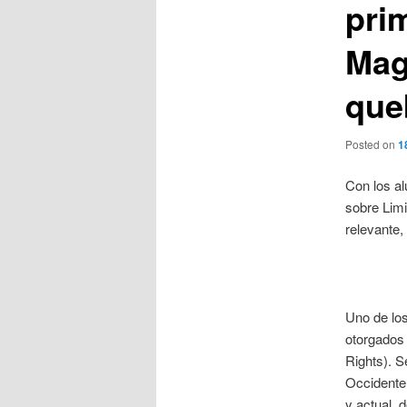
prim
Mag
que
Posted on
1
Con los a
sobre Limi
relevante
Uno de los
otorgados 
Rights). S
Occidente
y actual, 