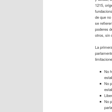
1215, orig
fundaciona
de que no 
se refieren
poderes de
otros, sin 
La primera
parlamento
limitacion
No ha
esta
No p
esta
Libe
No p
parl