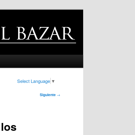
Select Language
▼
Siguiente
→
 los