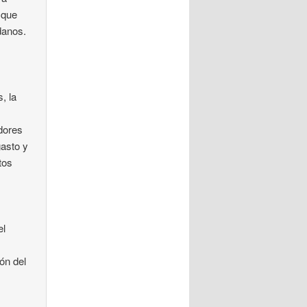
 que
danos.
, la
adores
gasto y
tos
el
ón del