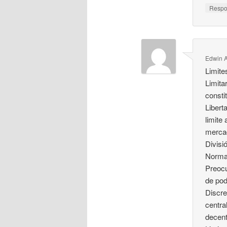
Resp
Edwin A
Limite
Limita
consti
Libert
limite
mercad
Divisi
Normas
Preocu
de pod
Discre
centra
decent