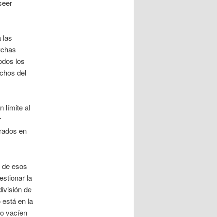
oseer
 las
uchas
odos los
echos del
 límite al
r
orados en
n de esos
estionar la
división de
 está en la
 o vacíen