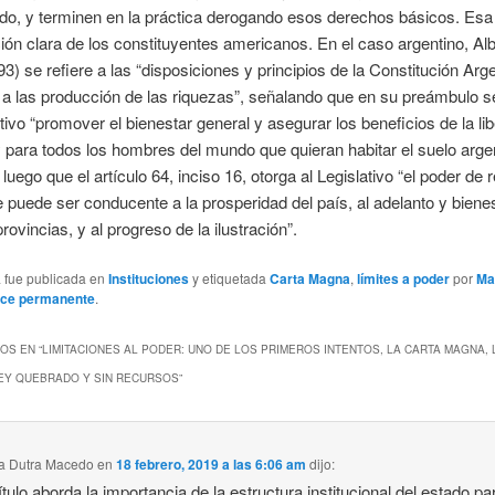
do, y terminen en la práctica derogando esos derechos básicos. Esa
ón clara de los constituyentes americanos. En el caso argentino, Alb
93) se refiere a las “disposiciones y principios de la Constitución Arg
 a las producción de las riquezas”, señalando que en su preámbulo 
ivo “promover el bienestar general y asegurar los beneficios de la li
 para todos los hombres del mundo que quieran habitar el suelo argen
uego que el artículo 64, inciso 16, otorga al Legislativo “el poder de r
e puede ser conducente a la prosperidad del país, al adelanto y biene
rovincias, y al progreso de la ilustración”.
a fue publicada en
Instituciones
y etiquetada
Carta Magna
,
límites a poder
por
Ma
ace permanente
.
OS EN “
LIMITACIONES AL PODER: UNO DE LOS PRIMEROS INTENTOS, LA CARTA MAGNA,
REY QUEBRADO Y SIN RECURSOS
”
a Dutra Macedo
en
18 febrero, 2019 a las 6:06 am
dijo:
ítulo aborda la importancia de la estructura institucional del estado pa