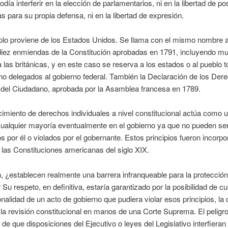
odía interferir en la elección de parlamentarios, ni en la libertad de p
s para su propia defensa, ni en la libertad de expresión.
plo proviene de los Estados Unidos. Se llama con el mismo nombre a
diez enmiendas de la Constitución aprobadas en 1791, incluyendo m
a las británicas, y en este caso se reserva a los estados o al pueblo t
o delegados al gobierno federal. También la Declaración de los Der
del Ciudadano, aprobada por la Asamblea francesa en 1789.
cimiento de derechos individuales a nivel constitucional actúa como un
cualquier mayoría eventualmente en el gobierno ya que no pueden se
s por él o violados por el gobernante. Estos principios fueron incorp
 las Constituciones americanas del siglo XIX.
, ¿establecen realmente una barrera infranqueable para la protecció
Su respeto, en definitiva, estaría garantizado por la posibilidad de cu
onalidad de un acto de gobierno que pudiera violar esos principios, la 
la revisión constitucional en manos de una Corte Suprema. El peligro
d de que disposiciones del Ejecutivo o leyes del Legislativo interfieran