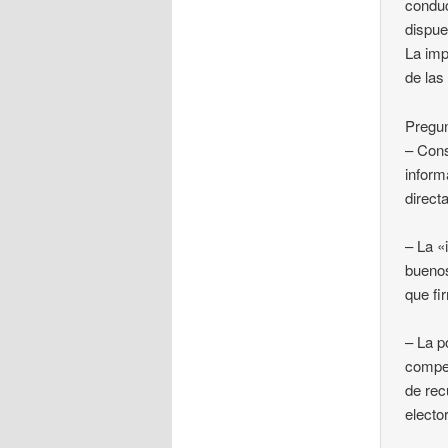
conduc
dispue
La imp
de las
Pregu
– Cons
inform
direct
– La «
buenos
que fi
– La p
compet
de rec
electo