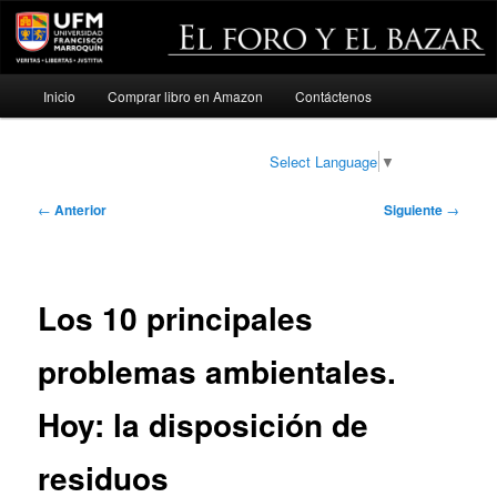
Menú
Inicio
Comprar libro en Amazon
Contáctenos
Ir
principal
al
Select Language
▼
contenido
Navegación
←
Anterior
Siguiente
→
de
principal
entradas
Los 10 principales
problemas ambientales.
Hoy: la disposición de
residuos