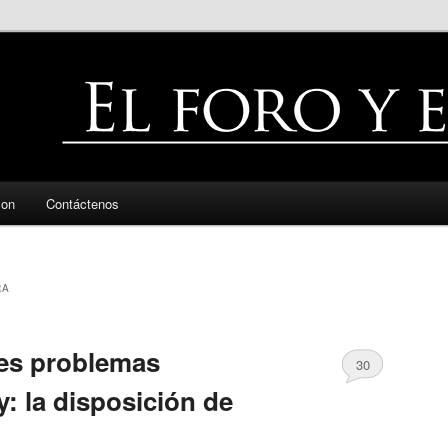
zon
Contáctenos
RA
les problemas
30
: la disposición de