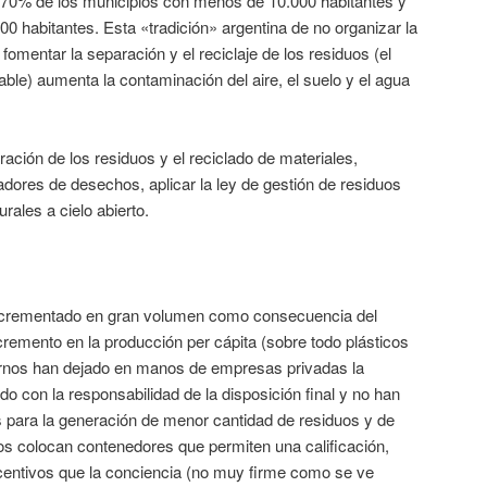
l 70% de los municipios con menos de 10.000 habitantes y
0 habitantes. Esta «tradición» argentina de no organizar la
fomentar la separación y el reciclaje de los residuos (el
able) aumenta la contaminación del aire, el suelo y el agua
ión de los residuos y el reciclado de materiales,
radores de desechos, aplicar la ley de gestión de residuos
urales a cielo abierto.
incrementado en gran volumen como consecuencia del
ncremento en la producción per cápita (sobre todo plásticos
ernos han dejado en manos de empresas privadas la
o con la responsabilidad de la disposición final y no han
s para la generación de menor cantidad de residuos y de
os colocan contenedores que permiten una calificación,
entivos que la conciencia (no muy firme como se ve