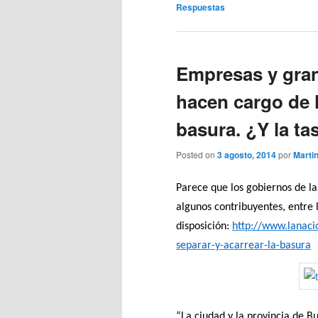
Respuestas
Empresas y gra
hacen cargo de l
basura. ¿Y la ta
Posted on
3 agosto, 2014
por
Marti
Parece que los gobiernos de la
algunos contribuyentes, entre
disposición:
http://www.lanac
separar-y-acarrear-la-basura
“La ciudad y la provincia de B