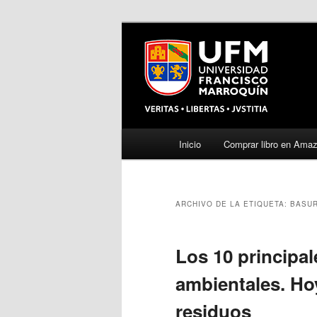
Menú
Inicio
Comprar libro en Ama
Ir
Ir
principal
al
al
ARCHIVO DE LA ETIQUETA:
BASU
contenido
contenido
principal
secundario
Los 10 principa
ambientales. Hoy
residuos