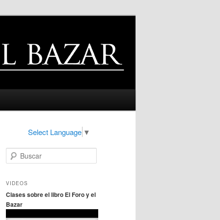
Select Language
▼
B
u
s
c
VIDEOS
a
Clases sobre el libro El Foro y el
r
Bazar