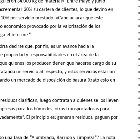
siguieron 34.000 kg de material». Entre mayo y junio
ncrementar 30% su cartera de clientes, lo que devino en
 10% por servicio prestado. «Cabe aclarar que este
so económico provocado por la valorización de los
ga el informe.”
ría decirse que, por fin, es un avance hacia la
 propiedad y responsabilidades en el área de la
o que quienes los producen tienen que hacerse cargo de su
tando un servicio al respecto, y estos servicios estarían
ando un mercado de disposición de basura (trato esto en
residuos clasifican, luego contratan a quienes se los lleven
empresas para los húmedos, otras transportadoras para
rivadamente”. El principio es: generan residuos, paguen por
o una tasa de “Alumbrado, Barrido y Limpieza”? La nota