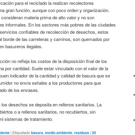
icación para el reciclado la realizan recolectores
na gran función, aunque con poco orden y organización.
consideran materia prima de alto valor y no son
res informales. En los sectores más pobres de las ciudades
servicios confiables de recolección de desechos, estos
l borde de las carreteras y caminos, son quemados por
en basureros ilegales.
cción no refleja los costos de la disposición final de los
ina por cantidad. Suele estar vinculado con el valor de la
buen indicador de la cantidad y calidad de basura que se
umidor no envía señales a los productores para que
lado de los envases.
los desechos se deposita en rellenos sanitarios. La
iertos o a rellenos sanitarios, no recubiertos, sin
 ni sistemas de tratamiento.
iente
|
Etiquetado
basura
,
medio ambiente
,
residuos
|
30