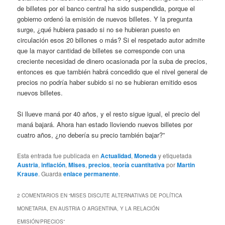
de billetes por el banco central ha sido suspendida, porque el
gobierno ordenó la emisión de nuevos billetes. Y la pregunta
surge, ¿qué hubiera pasado si no se hubieran puesto en
circulación esos 20 billones o más? Si el respetado autor admite
que la mayor cantidad de billetes se corresponde con una
creciente necesidad de dinero ocasionada por la suba de precios,
entonces es que también habrá concedido que el nivel general de
precios no podría haber subido si no se hubieran emitido esos
nuevos billetes.
Si llueve maná por 40 años, y el resto sigue igual, el precio del
maná bajará. Ahora han estado lloviendo nuevos billetes por
cuatro años, ¿no debería su precio también bajar?”
Esta entrada fue publicada en
Actualidad
,
Moneda
y etiquetada
Austria
,
inflación
,
Mises
,
precios
,
teoría cuantitativa
por
Martin
Krause
. Guarda
enlace permanente
.
2 COMENTARIOS EN “
MISES DISCUTE ALTERNATIVAS DE POLÍTICA
MONETARIA, EN AUSTRIA O ARGENTINA, Y LA RELACIÓN
EMISIÓN/PRECIOS
”