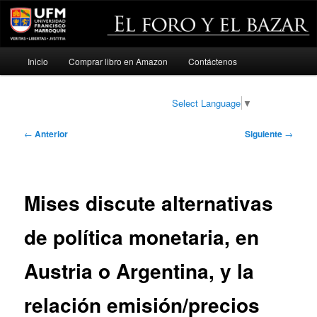
Menú
Inicio
Comprar libro en Amazon
Contáctenos
Ir
principal
al
Select Language
▼
contenido
Navegación
←
Anterior
Siguiente
→
de
principal
entradas
Mises discute alternativas
de política monetaria, en
Austria o Argentina, y la
relación emisión/precios