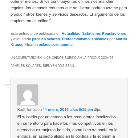
obtener menos. Si los contribuyentes chinos nos mandan
regalos, los escasos recursos que se liberan podrían usarse para
producir otros bienes y servicios deseados. El argumento de los
empleos no es válido.”
Esta entrada fue publicada en
Actualidad
,
Estatismo
,
Regulaciones
y etiquetada
paneles solares
,
Proteccionismo
,
subsidios
por
Martin
Krause
. Guarda
enlace permanente
.
UN COMENTARIO EN «
LOS CHINOS SUBSIDIAN LA PRODUCCIÓN DE
PANELES SOLARES. BIENVENIDOS SEAN.
»
Raúl Torres
en
11 enero, 2015 a las 5:25 pm
dijo:
El subsidio por un estado a los productores localizados
en su territorio para hacerlos más competitivos en los
mercados extranjeros ha sido, como bien se anota en la
entrada, un aspecto álgido en la política y la economía