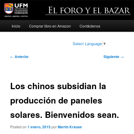
Menú
Inicio
Comprar libro en Amazon
Contáctenos
Ir
principal
al
Select Language
▼
contenido
Navegación
←
Anterior
Siguiente
→
de
principal
entradas
Los chinos subsidian la
producción de paneles
solares. Bienvenidos sean.
Posted on
1 enero, 2015
por
Martin Krause