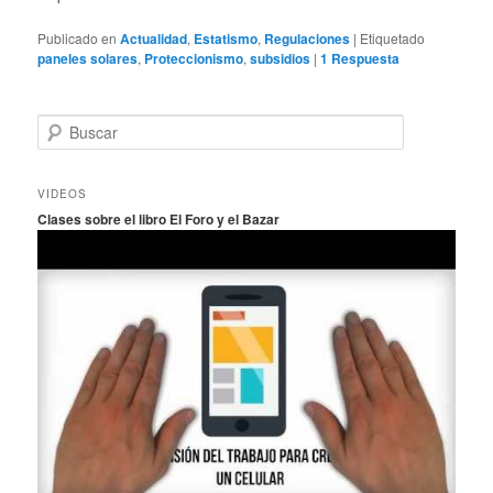
Publicado en
Actualidad
,
Estatismo
,
Regulaciones
|
Etiquetado
paneles solares
,
Proteccionismo
,
subsidios
|
1
Respuesta
B
u
s
c
VIDEOS
a
Clases sobre el libro El Foro y el Bazar
r