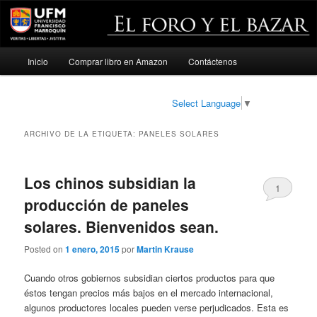
Menú
Inicio
Comprar libro en Amazon
Contáctenos
Ir
Ir
principal
al
al
Select Language
▼
contenido
contenido
ARCHIVO DE LA ETIQUETA:
PANELES SOLARES
principal
secundario
Los chinos subsidian la
1
producción de paneles
solares. Bienvenidos sean.
Posted on
1 enero, 2015
por
Martin Krause
Cuando otros gobiernos subsidian ciertos productos para que
éstos tengan precios más bajos en el mercado internacional,
algunos productores locales pueden verse perjudicados. Esta es