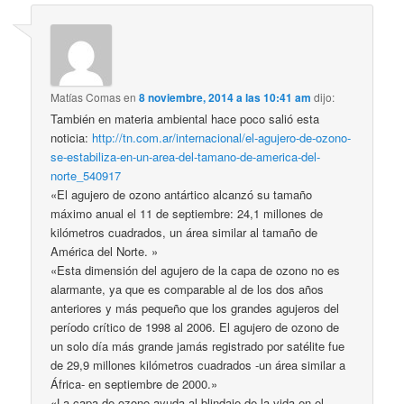
Matías Comas
en
8 noviembre, 2014 a las 10:41 am
dijo:
También en materia ambiental hace poco salió esta
noticia:
http://tn.com.ar/internacional/el-agujero-de-ozono-
se-estabiliza-en-un-area-del-tamano-de-america-del-
norte_540917
«El agujero de ozono antártico alcanzó su tamaño
máximo anual el 11 de septiembre: 24,1 millones de
kilómetros cuadrados, un área similar al tamaño de
América del Norte. »
«Esta dimensión del agujero de la capa de ozono no es
alarmante, ya que es comparable al de los dos años
anteriores y más pequeño que los grandes agujeros del
período crítico de 1998 al 2006. El agujero de ozono de
un solo día más grande jamás registrado por satélite fue
de 29,9 millones kilómetros cuadrados -un área similar a
África- en septiembre de 2000.»
«La capa de ozono ayuda al blindaje de la vida en el