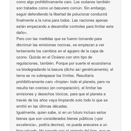
como algo prohibitivamente caro. Los océanos también
son tratados como un basurero común. Sin embargo,
seguir defendiendo la libertad de polucionar conducirá
finalmente a la ruina para todos. Las naciones apenas
están empezando a desarrollar controles para limitar este
daño».
Pero con las medidas que se fueron tomando para
disminuir las emisiones nocivas, se empiezan a ver
lentamente los cambios en el agujero de la capa de
ozono. Quizás en el Océano con otro tipo de
regulaciones, también. Porque por suerte el ecosistema
va biodegradando la basura (dicho así genéricamente), el
tema es no sobrepasar los límites. Resultaría
prohibitivamente caro «limpiar» todo el planeta, pero no
resulta tan costoso (en comparación), el limitar las
emisiones y desechos tóxicos, para que el planeta a
través de los años vaya limpiando solo todo lo que se
emitió en las últimas décadas.
Igualmente, quien sabe, si en un futuro incluso estos
bienes que son considerados bienes públicos («por
excelencia», podría decirse), no pueda anexarse a un
bien privado. Ha pasado con el ejemplo del faro, que es