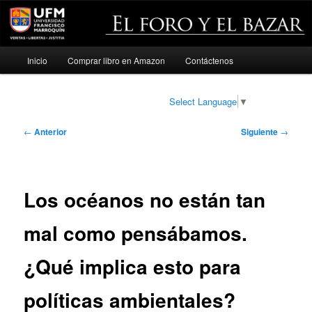
Menú
Inicio
Comprar libro en Amazon
Contáctenos
Ir
principal
al
Select Language
▼
contenido
Navegación
←
Anterior
Siguiente
→
de
principal
entradas
Los océanos no están tan
mal como pensábamos.
¿Qué implica esto para
políticas ambientales?