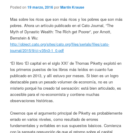
Posted on
19 marzo, 2016
por
Martin Krause
Mas sobre los ricos que son más ricos y los pobres que son más
pobres. Ahora un artículo publicado en el Cato Journal, “The
Myth of Dynastic Wealth: The RIch get Poorer”, por Arnott,
Bernstein & Wu:
http://object.cato.org/sites/cato.org/files/serials/files/cato-
journal/2015/9/cj-v35n3-1_0.pdf
“El libro ‘El capital en el siglo XXI’ de Thomas Piketty explotó en
los primeros puestos de los libros más leídos en cuanto fue
publicado en 2013, y allí estuvo por meses. Si bien es un logro
destacable para un pesado volumen de economía, no es un
misterio porqué ha creado tal sensación: está bien articulado, es
accesible para el no-economista y contiene muchas
observaciones históricas.
Creemos que el argumento principal de Piketty es probablemente
errado en varios niveles, como resultado de errores
fundamentales y evitables en sus supuestos básicos. Comienza
con la sensata presunción de que el retorno sobre el capital