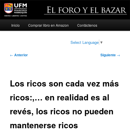
Menú
Inicio
Comprar libro en Amazon
Contáctenos
Ir
principal
al
Select Language
▼
contenido
Navegación
←
Anterior
Siguiente
→
de
principal
entradas
Los ricos son cada vez más
ricos:,… en realidad es al
revés, los ricos no pueden
mantenerse ricos