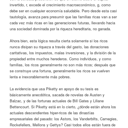
invertido, r, excede el crecimiento macroeconómico, g, como
debe ser en cualquier economía saludable. Pero desde esta casi
tautología, avanza para presumir que las familias ricas van a ser
cada vez más ricas en las generaciones futuras, llevando hacia
una sociedad dominada por la riqueza hereditaria, no ganada.
Ahora bien, esta lógica resulta cierta solamente si los ricos
nunca disipan su riqueza a través del gasto, las donaciones
caritativas, los impuestos, malas inversiones, y la división de la
propiedad entre muchos herederos. Como individuos, y como
familias, los ricos generalmente no son más ricos; después que
se construye una fortuna, generalmente los ricos se vuelven
lenta e inexorablemente más pobres.
La evidencia que usa Piketty en apoyo de su tesis es
básicamente anecdótica, sacada de novelas de Austen y
Balzac, y de las fortunas actuales de Bill Gates y Liliane
Bettencourt. Si Piketty está en lo cierto, ¿dónde están ahora los
actuales descendientes hiper-ricos de las dinastías
empresariales del pasado: los Astors, los Vanderbilts, Carnegies,
Rockefellers, Mellons y Gettys? Casi todos ellos están fuera de