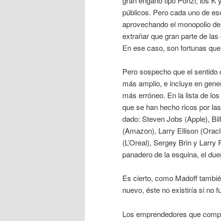
gran engaño tipo Ponzi; los K 
públicos. Pero cada uno de eso
aprovechando el monopolio del 
extrañar que gran parte de las
En ese caso, son fortunas que 
Pero sospecho que el sentido de
más amplio, e incluye en gener
más erróneo. En la lista de l
que se han hecho ricos por la
dado: Steven Jobs (Apple), Bil
(Amazon), Larry Ellison (Oracl
(L’Oreal), Sergey Brin y Larry
panadero de la esquina, el dueñ
Es cierto, como Madoff también
nuevo, éste no existiría si no fu
Los emprendedores que compite