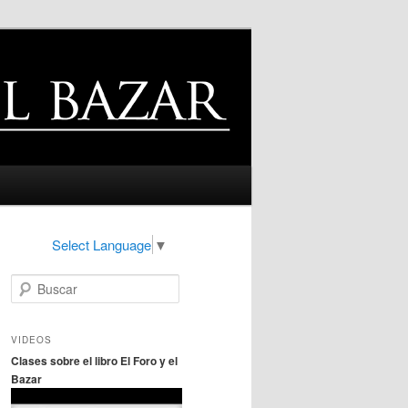
Select Language
▼
B
u
s
c
VIDEOS
a
Clases sobre el libro El Foro y el
r
Bazar