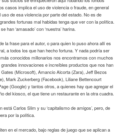
y sus socios se enriquecieron aquí robando los fondos
s casos implica el uso de violencia o fraude, en general
uso de esa violencia por parte del estado. No es de
 grandes fortunas mal habidas tenga que ver con la política.
se han ‘amasado’ con ‘nuestra’ harina.
 la frase para el autor, o para quien lo puso ahora allí es
al, a todos los que han hecho fortuna. Y nada podría ser
os más conocidos millonarios nos encontramos con muchos
s grandes innovaciones e increíbles productos que nos han
l Gates (Microsoft), Amancio Alcorta (Zara), Jeff Bezos
e), Mark Zuckerberg (Facebook), Liliane Bettencourt
 Page (Google) y tantos otros, a quienes hay que agregar el
o del kiosco, el que tiene un restaurante en la otra cuadra.
 está Carlos Slim y su ‘capitalismo de amigos’, pero, de
era por la política.
n en el mercado, bajo reglas de juego que se aplican a