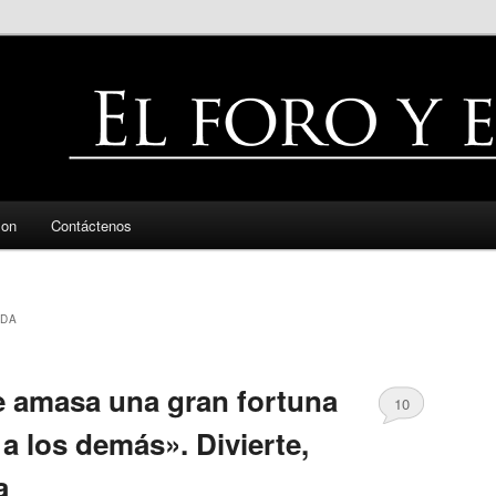
zon
Contáctenos
LDA
e amasa una gran fortuna
10
 a los demás». Divierte,
a