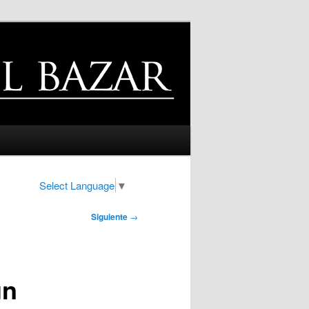
Select Language
▼
Siguiente
→
un