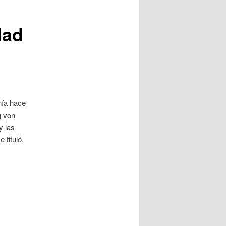
dad
nía hace
g von
y las
tituló,