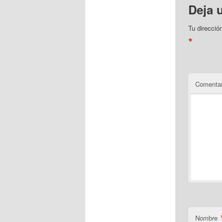
Deja 
Tu direcció
*
Comentar
Nombre