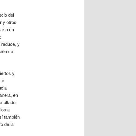
ecio del
r y otros
ar a un
e
 reduce, y
bién se
iertos y
s a
ncia
anera, en
esultado
ios a
sí también
to de la