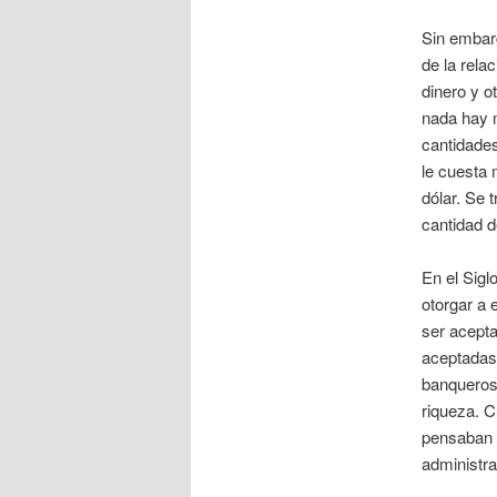
Sin embarg
de la rela
dinero y o
nada hay m
cantidade
le cuesta 
dólar. Se 
cantidad de
En el Sigl
otorgar a 
ser acept
aceptadas 
banqueros 
riqueza. C
pensaban q
administra