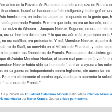
os antes de la Revolución Francesa, cuando la realeza de Francia e
financieros, buscó un banquero así de inteligente y lo designó en una
Este hombre era, en todos los aspectos, lo opuesto de la gente que, 
abía gobernado Francia. Primero que todo, no era un francés, era u
o – un suizo de Ginebra – Jacques Necker. Segundo, no era un miemb
ia, era un hombre del común. Y lo que era aún más importante en la F
I, no era católico, era protestante. Y así, Monsieur Necker, el padre de
ame de Staël, se convirtió en el Ministro de Finanzas, y todos esp
era los problemas financieros de Francia. Pero a pesar del altísimo gr
que disfrutaba Monsieur Necker, el tesoro real permanecía vacío; el
onsieur Necker había sido su intento de financiar la ayuda a los col
 en su guerra de independencia contra Inglaterra, sin aumentar los
 Este era ciertamente el camino equivocado para acometer la soluci
es financieras de Francia.”
a fue publicada en
Actualidad
,
Estatismo
,
Moneda
y etiquetada
inflación
,
Mises
,
ría cuantitativa
por
Martin Krause
. Guarda
enlace permanente
.