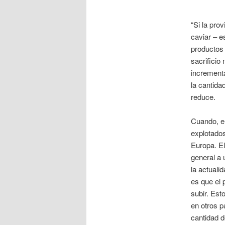
“Si la pro
caviar – es
productos 
sacrificio
incrementa
la cantid
reduce.
Cuando, en
explotados
Europa. El
general a 
la actuali
es que el 
subir. Es
en otros pa
cantidad d