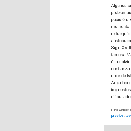
Algunos añ
problemas 
posición. 
momento, h
extranjer
aristocrac
Siglo XVII
famosa Mad
él resolvi
confianza 
error de M
Americanos
impuestos.
dificultad
Esta entrad
precios
,
teo