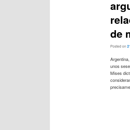
arg
rela
de 
Posted on
2
Argentina,
unos sesen
Mises dict
consideram
precisamen