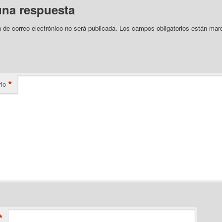
una respuesta
n de correo electrónico no será publicada.
Los campos obligatorios están mar
*
io
*