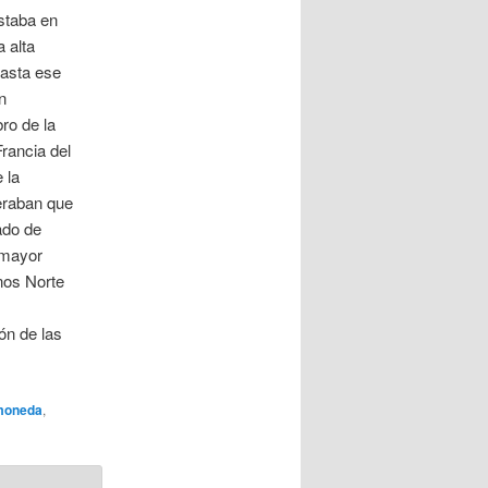
staba en
 alta
hasta ese
n
ro de la
rancia del
 la
eraban que
ado de
 mayor
onos Norte
ón de las
moneda
,