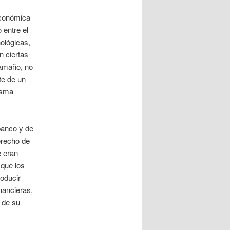
económica
 entre el
nológicas,
n ciertas
tamaño, no
te de un
isma
 banco y de
derecho de
e eran
 que los
roducir
nancieras,
 de su