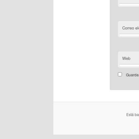
Correo el
Web
Guarda 
Está b