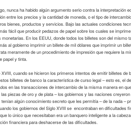
o, nunca ha habido algún argumento serio contra la interpretación 
ción entre los precios y la cantidad de moneda, o el tipo de intercambio
tros bienes, productos y servicios. Bajo las actuales condiciones tec
ás fácil que producir pedazos de papel sobre los cuales se imprime
s monetarias. En los EEUU, donde todos los billetes son del mismo 
más al gobierno imprimir un billete de mil dólares que imprimir un bille
trata meramente de un procedimiento de impresión que requiere la m
 papel y tinta.
o XVIII, cuando se hicieron los primeros intentos de emitir billetes de
estos billetes de banco la característica de curso legal – esto es, el 
ados en las transacciones de intercambio de la misma manera en qu
las piezas de oro y de plata – los gobiernos y las naciones creyeron
tenían algún conocimiento secreto que les permitía – de la nada – p
uando los gobiernos del Siglo XVIII se encontraban en dificultades fi
ue lo único que necesitaban era un banquero inteligente a la cabeza
ción financiera para deshacerse de las dificultades.