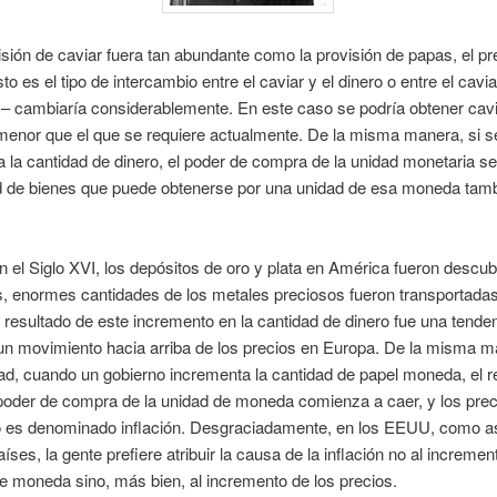
visión de caviar fuera tan abundante como la provisión de papas, el pr
to es el tipo de intercambio entre el caviar y el dinero o entre el cavia
– cambiaría considerablemente. En este caso se podría obtener cavi
 menor que el que se requiere actualmente. De la misma manera, si s
 la cantidad de dinero, el poder de compra de la unidad monetaria se
ad de bienes que puede obtenerse por una unidad de esa moneda tam
 el Siglo XVI, los depósitos de oro y plata en América fueron descub
, enormes cantidades de los metales preciosos fueron transportada
 resultado de este incremento en la cantidad de dinero fue una tende
un movimiento hacia arriba de los precios en Europa. De la misma m
dad, cuando un gobierno incrementa la cantidad de papel moneda, el r
poder de compra de la unidad de moneda comienza a caer, y los prec
to es denominado inflación. Desgraciadamente, en los EEUU, como a
íses, la gente prefiere atribuir la causa de la inflación no al incremen
e moneda sino, más bien, al incremento de los precios.