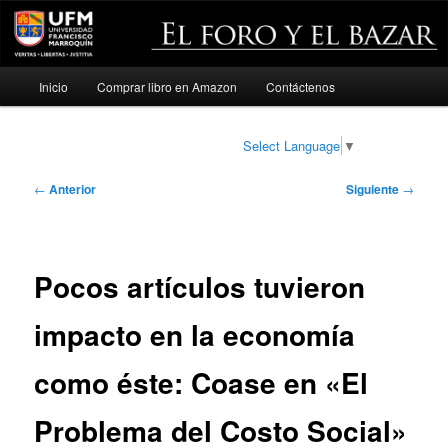
Menú
Inicio
Comprar libro en Amazon
Contáctenos
Ir
principal
al
Select Language
▼
contenido
Navegación
←
Anterior
Siguiente
→
de
principal
entradas
Pocos artículos tuvieron
impacto en la economía
como éste: Coase en «El
Problema del Costo Social»