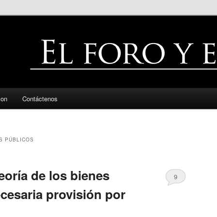
zon
Contáctenos
S PÚBLICOS
teoría de los bienes
9
cesaria provisión por
o