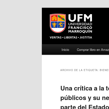
Menú
Inicio
Comprar libro en Ama
Ir
Ir
principal
al
al
ARCHIVO DE LA ETIQUETA:
BIENE
contenido
contenido
principal
secundario
Una crítica a la 
públicos y su ne
parte del Estad