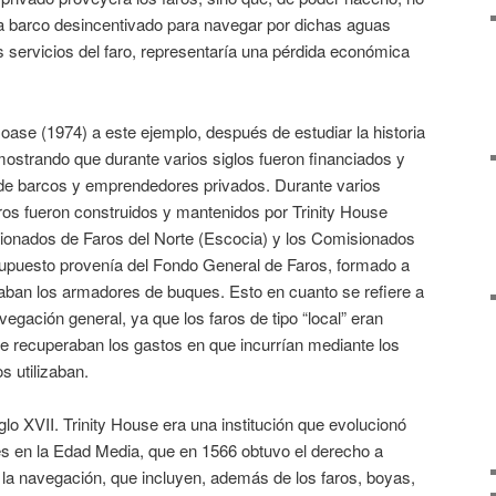
a barco desincentivado para navegar por dichas aguas
os servicios del faro, representaría una pérdida económica
ase (1974) a este ejemplo, después de estudiar la historia
emostrando que durante varios siglos fueron financiados y
de barcos y emprendedores privados. Durante varios
aros fueron construidos y mantenidos por Trinity House
isionados de Faros del Norte (Escocia) y los Comisionados
supuesto provenía del Fondo General de Faros, formado a
aban los armadores de buques. Esto en cuanto se refiere a
egación general, ya que los faros de tipo “local” eran
ue recuperaban los gastos en que incurrían mediante los
s utilizaban.
lo XVII. Trinity House era una institución que evolucionó
s en la Edad Media, que en 1566 obtuvo el derecho a
 la navegación, que incluyen, además de los faros, boyas,