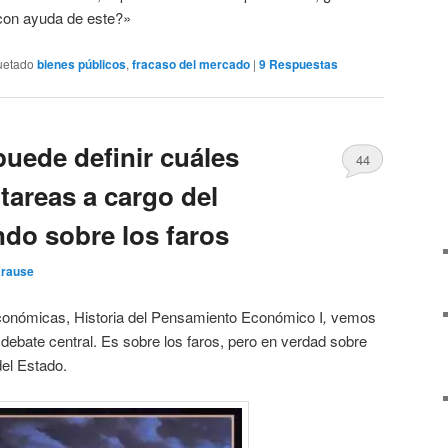
 con ayuda de este?»
uetado
bienes públicos
,
fracaso del mercado
|
9
Respuestas
uede definir cuáles
44
 tareas a cargo del
ndo sobre los faros
Krause
onómicas, Historia del Pensamiento Económico I
,
vemos
ebate central. Es sobre los faros, pero en verdad sobre
del Estado.