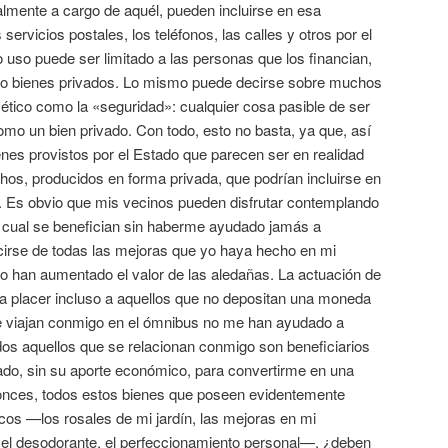
almente a cargo de aquél, pueden incluirse en esa
s servicios postales, los teléfonos, las calles y otros por el
o uso puede ser limitado a las personas que los financian,
omo bienes privados. Lo mismo puede decirse sobre muchos
cético como la «seguridad»: cualquier cosa pasible de ser
mo un bien privado. Con todo, esto no basta, ya que, así
es provistos por el Estado que parecen ser en realidad
hos, producidos en forma privada, que podrían incluirse en
s. Es obvio que mis vecinos pueden disfrutar contemplando
lo cual se benefician sin haberme ayudado jamás a
irse de todas las mejoras que yo haya hecho en mi
o han aumentado el valor de las aledañas. La actuación de
na placer incluso a aquellos que no depositan una moneda
e viajan conmigo en el ómnibus no me han ayudado a
os aquellos que se relacionan conmigo son beneficiarios
zado, sin su aporte económico, para convertirme en una
tonces, todos estos bienes que poseen evidentemente
icos —los rosales de mi jardín, las mejoras en mi
, el desodorante, el perfeccionamiento personal—, ¿deben