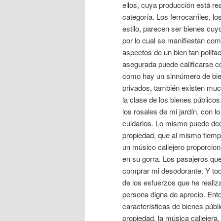
ellos, cuya producción está re
categoría. Los ferrocarriles, lo
estilo, parecen ser bienes cuy
por lo cual se manifiestan c
aspectos de un bien tan polifa
asegurada puede calificarse co
como hay un sinnúmero de bien
privados, también existen muc
la clase de los bienes público
los rosales de mi jardín, con 
cuidarlos. Lo mismo puede dec
propiedad, que al mismo tiemp
un músico callejero proporcio
en su gorra. Los pasajeros qu
comprar mi desodorante. Y tod
de los esfuerzos que he reali
persona digna de aprecio. En
características de bienes públ
propiedad, la música callejera