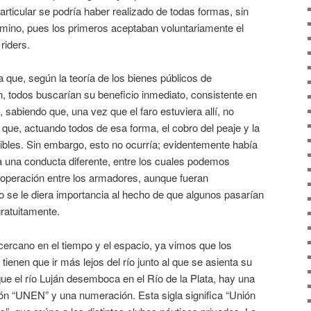
rticular se podría haber realizado de todas formas, sin
amino, pues los primeros aceptaban voluntariamente el
riders.
 que, según la teoría de los bienes públicos de
, todos buscarían su beneficio inmediato, consistente en
 sabiendo que, una vez que el faro estuviera allí, no
 que, actuando todos de esa forma, el cobro del peaje y la
ibles. Sin embargo, esto no ocurría; evidentemente había
a una conducta diferente, entre los cuales podemos
ooperación entre los armadores, aunque fueran
o se le diera importancia al hecho de que algunos pasarían
 gratuitamente.
rcano en el tiempo y el espacio, ya vimos que los
ienen que ir más lejos del río junto al que se asienta su
l que el río Luján desemboca en el Río de la Plata, hay una
ión “UNEN” y una numeración. Esta sigla significa “Unión