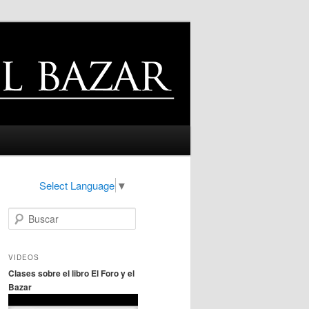
Select Language
▼
B
u
s
c
VIDEOS
a
Clases sobre el libro El Foro y el
r
Bazar