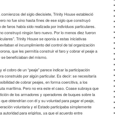
 comienzos del siglo diecisiete, Trinity House estableció
Pero no fue sino hasta fines de ese siglo que construyó
n de faros había sido realizada por individuos particulares.
no construyó ningún faro nuevo. Por lo menos diez fueron
iculares”. Trinity House se oponía a estas iniciativas
 evitaban el incumplimiento del control de tal organización
rona, que les permitía construir el faro y cobrar el peaje a
 se beneficiaban del mismo.
y el cobro de un “peaje” parece indicar la participación
ra construido por algún particular. Es decir: se necesitaría
osibilidad de cobrar peajes, en forma coercitiva, a los
 ruta marítima. Pero no era este el caso. Coase subraya que
etición de los armadores y operadores de buques sobre la
o que obtendrían con él y su voluntad para pagar el peaje,
peración voluntaria y el Estado participaba simplemente
 autoridad para erigirlos, ya que el acuerdo entre