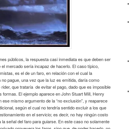
enes públicos, la respuesta casi inmediata es que deben ser
e el mercado sería incapaz de hacerlo. El caso típico,
istas, es el de un faro, en relación con el cual la
en no pague, una vez que la luz es emitida, daría como
rider, que trataría de evitar el pago, dado que es imposible
as formas. El ejemplo aparece en John Stuart Mill, Henry
on ese mismo argumento de la “no exclusión”, y reaparece
cional, según el cual no tendría sentido excluir a los que
tionamiento en el servicio; es decir, no hay ningún costo
 la señal del faro para guiarse. En este caso no solamente
 privado proveyera los faros, sino que, de poder hacerlo, no