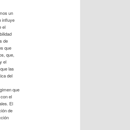
amos un
 influye
 el
bilidad
os de
es que
os, que,
y el
 que las
ica del
régimen que
 con el
les. El
ción de
cción