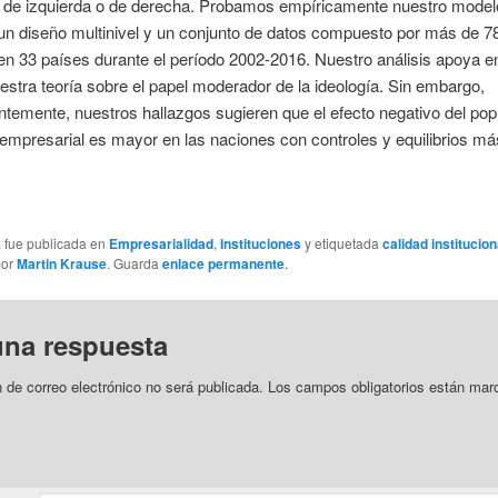
 de izquierda o de derecha. Probamos empíricamente nuestro model
 un diseño multinivel y un conjunto de datos compuesto por más de 7
n 33 países durante el período 2002-2016. Nuestro análisis apoya e
stra teoría sobre el papel moderador de la ideología. Sin embargo,
temente, nuestros hallazgos sugieren que el efecto negativo del po
u empresarial es mayor en las naciones con controles y equilibrios más
a fue publicada en
Empresarialidad
,
Instituciones
y etiquetada
calidad institucion
or
Martin Krause
. Guarda
enlace permanente
.
una respuesta
n de correo electrónico no será publicada.
Los campos obligatorios están mar