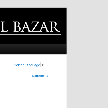
Select Language
▼
Siguiente
→