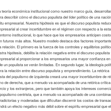
 teoría económica institucional como nuestro marco guía, desarroll
a describir cómo el discurso populista del líder político de una nación
ritu empresarial. Nuestra hipótesis es que el discurso populista reduce
mpresarial al crear incertidumbre en el régimen con respecto a la esta
 entorno institucional, lo que hace que los empresarios anticipen cost
n futuros más altos. Nuestro modelo destaca dos factores important
 relación. El primero es la fuerza de los controles y equilibrios polític
ra hipótesis, debilita la relación negativa entre el discurso populista 
mpresarial al proporcionar a los empresarios una mayor confianza en
e un populista se verán limitadas. En segundo lugar, la ideología polít
ra la relación entre discurso populista y emprendimiento. La retórica
lista del populismo de izquierda creará una mayor incertidumbre de 
mo de derecha, que a menudo va acompañada de una retórica crítica
rcio y los extranjeros, pero que también apoya los intereses comercia
l populismo centrista, que a menudo va acompañado de una combina
radictorias y moderadas que dificultan discernir los costos de transa
endrá un efecto negativo más débil sobre el espíritu empresarial que el