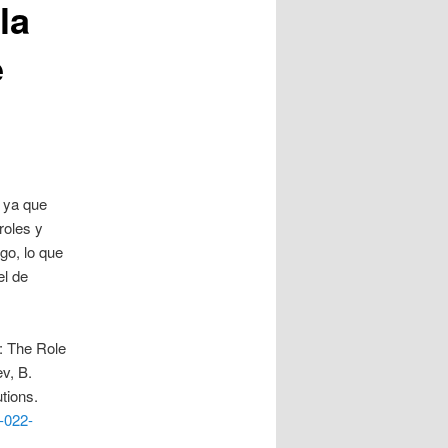
la
e
r ya que
roles y
go, lo que
el de
: The Role
ev, B.
utions.
7-022-