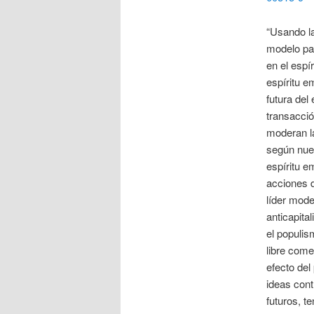
“Usando la
modelo par
en el espí
espíritu e
futura del
transacció
moderan la
según nuest
espíritu e
acciones d
líder mode
anticapita
el populis
libre come
efecto de
ideas cont
futuros, t