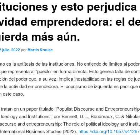
ituciones y esto perjudica 
ividad emprendedora: el d
uierda más aún.
2 julio, 2022
por
Martin Krause
mo es la antítesis de las instituciones. No entiende de límites al pode
 que representa al “pueblo” en forma directa. Esto genera falta de cont
ión del poder que, a su vez, implica inestabilidad en las reglas de jue
e la actividad emprendedora. El populismo de izquierda es peor que 
n este caso.
tratan en un paper titulado “Populist Discourse and Entrepreneurship
al Ideology and Institutions”, por Bennett, D.L., Boudreaux, C. & Nikola
iscourse and entrepreneurship: The role of political ideology and instit
 International Business Studies (2022).
https://doi.org/10.1057/s4126