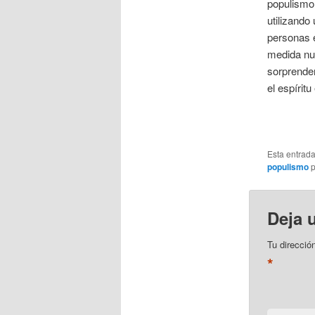
populismo
utilizando
personas e
medida nue
sorprenden
el espírit
Esta entrad
populismo
p
Deja 
Tu direcció
*