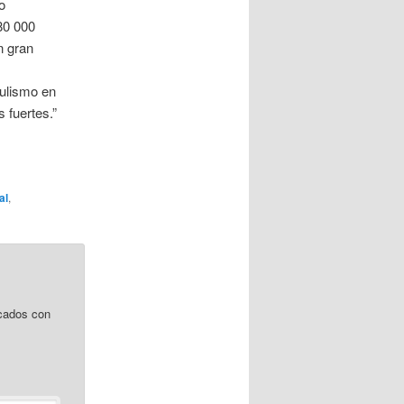
o
80 000
n gran
pulismo en
 fuertes.”
al
,
cados con