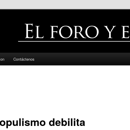
zon
Contáctenos
populismo debilita