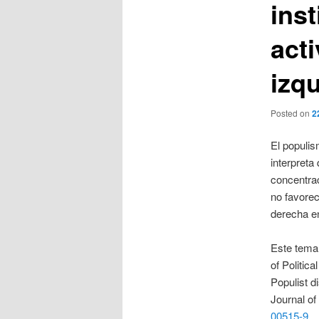
inst
act
izq
Posted on
2
El populis
interpreta
concentrac
no favorec
derecha e
Este tema 
of Politic
Populist d
Journal of
00515-9