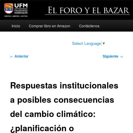
Menú
Inicio
Comprar libro en Amazon
Contáctenos
Ir
principal
al
Select Language
▼
contenido
Navegación
←
Anterior
Siguiente
→
de
principal
entradas
Respuestas institucionales
a posibles consecuencias
del cambio climático:
¿planificación o