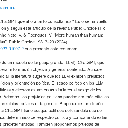
in Krause
l ChatGPT que ahora tanto consultamos? Esto se ha vuelto
ión y según este artículo de la revista Public Choice sí lo
 Pinho Neto, V. & Rodrigues, V. “More human than human:
as”. Public Choice 198, 3–23 (2024).
7-023-01097-2
que presenta este resumen:
co de un modelo de lenguaje grande (LLM), ChatGPT, que
perar información objetiva y generar contenido. Aunque
al, la literatura sugiere que los LLM exhiben prejuicios
ligión y orientación política. El sesgo político en los LLM
ticas y electorales adversas similares al sesgo de los
s. Además, los prejuicios políticos pueden ser más difíciles
s prejuicios raciales o de género. Proponemos un diseño
 si ChatGPT tiene sesgos políticos solicitándole que se
lado determinado del espectro político y comparando estas
as predeterminadas. También proponemos pruebas de