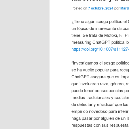
Posted on
7 octubre, 2024
por
Mart
¿Tiene algún sesgo político e
un tópico de interesante discus
tiene. Se trata de Motoki, F.,
measuring ChatGPT political bi
https://doi.org/10.1007/s1112
“Investigamos el sesgo políti
se ha vuelto popular para recu
ChatGPT asegura que es imparci
que involucran raza, género, re
puede tener consecuencias polí
medios tradicionales y sociale
de detectar y erradicar que lo
empírico novedoso para inferir
haga pasar por alguien de un 
respuestas con sus respuest