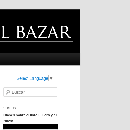
Select Language
▼
B
u
s
c
VIDEOS
a
Clases sobre el libro El Foro y el
r
Bazar