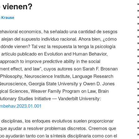
 vienen?
n Krause
ehavioral economics, ha señalado una cantidad de sesgos
alejan del supuesto individuo racional. Ahora bien, ¿cómo
ónde vienen? Tal vez la respuesta la tenga la psicología
e artículo publicado en Evolution and Human Behavior,
approach to improve predictive ability in the social
ment effect, and law”, cuyos autores son Sarah F. Brosnan
Philosophy, Neuroscience Institute, Language Research
 Neuroscience, Georgia State University y Owen D. Jones
gical Sciences, Weaver Family Program on Law, Brain
tionary Studies Initiative — Vanderbilt University:
lhumbehav.2023.01.001
 disciplinas, los enfoques evolutivos suelen proporcionar
 que ayudar a resolver problemas discretos. Creemos que
po ayudarán tanto con la síntesis disciplinaria como con el