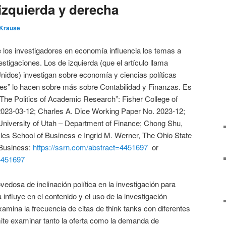
izquierda y derecha
 Krause
de los investigadores en economía influencia los temas a
estigaciones. Los de izquierda (que el artículo llama
nidos) investigan sobre economía y ciencias políticas
es” lo hacen sobre más sobre Contabilidad y Finanzas. Es
 “The Politics of Academic Research”: Fisher College of
023-03-12; Charles A. Dice Working Paper No. 2023-12;
niversity of Utah – Department of Finance; Chong Shu,
les School of Business e Ingrid M. Werner, The Ohio State
 Business:
https://ssrn.com/abstract=4451697
or
.4451697
dosa de inclinación política en la investigación para
a influye en el contenido y el uso de la investigación
mina la frecuencia de citas de think tanks con diferentes
mite examinar tanto la oferta como la demanda de