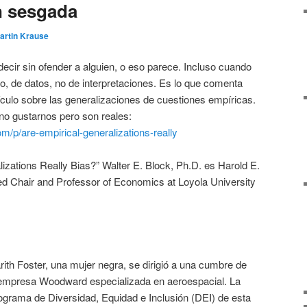
n sesgada
artin Krause
ecir sin ofender a alguien, o eso parece. Incluso cuando
o, de datos, no de interpretaciones. Es lo que comenta
ículo sobre las generalizaciones de cuestiones empíricas.
no gustarnos pero son reales:
om/p/are-empirical-generalizations-really
lizations Really Bias?” Walter E. Block, Ph.D. es Harold E.
d Chair and Professor of Economics at Loyola University
th Foster, una mujer negra, se dirigió a una cumbre de
 empresa Woodward especializada en aeroespacial. La
ograma de Diversidad, Equidad e Inclusión (DEI) de esta