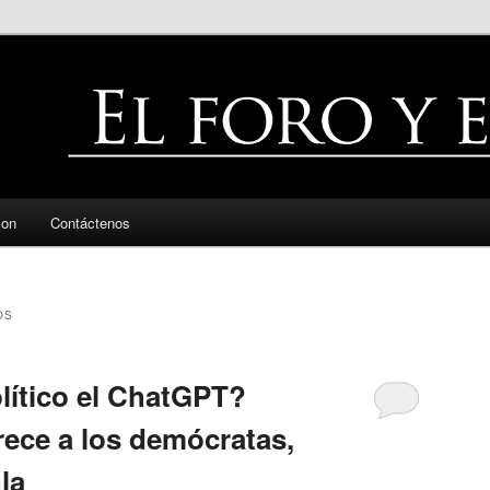
zon
Contáctenos
OS
lítico el ChatGPT?
rece a los demócratas,
la