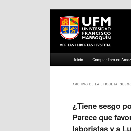
Menú
Inicio
Comprar libro en Ama
Ir
Ir
principal
al
al
ARCHIVO DE LA ETIQUETA:
SESG
contenido
contenido
principal
secundario
¿Tiene sesgo po
Parece que favo
laboristas y a Lu