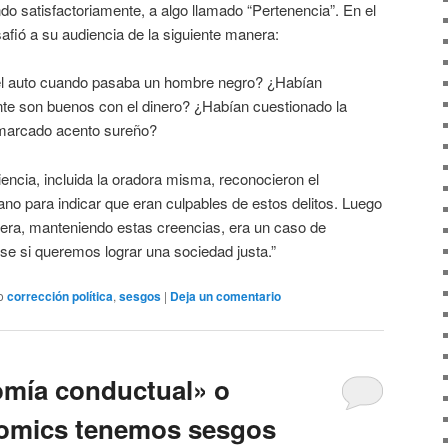
do satisfactoriamente, a algo llamado “Pertenencia”. En el
fió a su audiencia de la siguiente manera:
el auto cuando pasaba un hombre negro? ¿Habían
ente son buenos con el dinero? ¿Habían cuestionado la
n marcado acento sureño?
encia, incluida la oradora misma, reconocieron el
ano para indicar que eran culpables de estos delitos. Luego
era, manteniendo estas creencias, era un caso de
rse si queremos lograr una sociedad justa.”
o
corrección política
,
sesgos
|
Deja un comentario
omía conductual» o
nomics tenemos sesgos