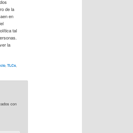
ados
ro de la
caen en
el
ítica tal
 personas.
ver la
rcio
,
TLCs
,
cados con