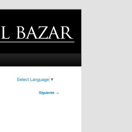
Select Language
▼
Siguiente
→