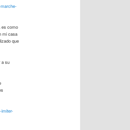
n-marche-
da es como
n mi casa
ilizado que
 a su
e
es
-imiter-