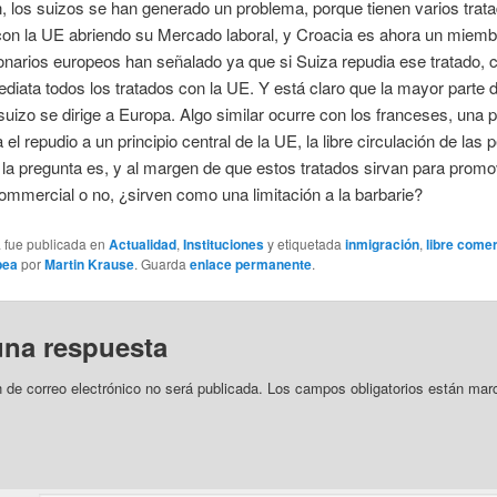
, los suizos se han generado un problema, porque tienen varios trat
on la UE abriendo su Mercado laboral, y Croacia es ahora un miemb
narios europeos han señalado ya que si Suiza repudia ese tratado, 
diata todos los tratados con la UE. Y está claro que la mayor parte d
uizo se dirige a Europa. Algo similar ocurre con los franceses, una pol
a el repudio a un principio central de la UE, la libre circulación de las
la pregunta es, y al margen de que estos tratados sirvan para promo
ommercial o no, ¿sirven como una limitación a la barbarie?
a fue publicada en
Actualidad
,
Instituciones
y etiquetada
inmigración
,
libre come
pea
por
Martin Krause
. Guarda
enlace permanente
.
una respuesta
n de correo electrónico no será publicada.
Los campos obligatorios están mar