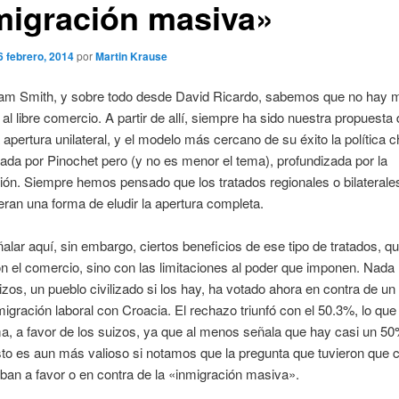
migración masiva»
6 febrero, 2014
por
Martin Krause
m Smith, y sobre todo desde David Ricardo, sabemos que no hay m
a al libre comercio. A partir de allí, siempre ha sido nuestra propuesta
apertura unilateral, y el modelo más cercano de su éxito la política c
da por Pinochet pero (y no es menor el tema), profundizada por la
ón. Siempre hemos pensado que los tratados regionales o bilaterales
ran una forma de eludir la apertura completa.
alar aquí, sin embargo, ciertos beneficios de ese tipo de tratados, qu
n el comercio, sino con las limitaciones al poder que imponen. Nad
izos, un pueblo civilizado si los hay, ha votado ahora en contra de u
nmigración laboral con Croacia. El rechazo triunfó con el 50.3%, lo que
ma, a favor de los suizos, ya que al menos señala que hay casi un 5
sto es aun más valioso si notamos que la pregunta que tuvieron que 
aban a favor o en contra de la «inmigración masiva».