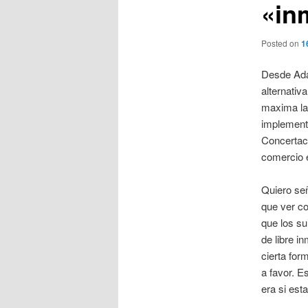
«in
Posted on
1
Desde Ada
alternativ
maxima la 
implementa
Concertaci
comercio e
Quiero señ
que ver co
que los su
de libre i
cierta for
a favor. E
era si est