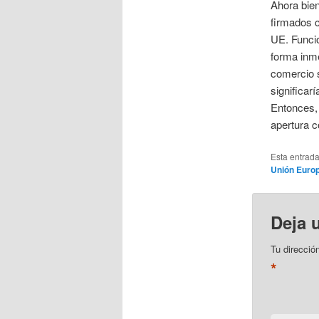
Ahora bien
firmados c
UE. Funcio
forma inme
comercio s
significarí
Entonces, 
apertura c
Esta entrad
Unión Euro
Deja 
Tu direcció
*