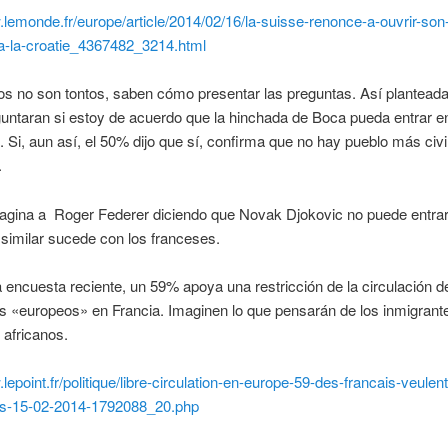
.lemonde.fr/europe/article/2014/02/16/la-suisse-renonce-a-ouvrir-so
-a-la-croatie_4367482_3214.html
cos no son tontos, saben cómo presentar las preguntas. Así plantea
untaran si estoy de acuerdo que la hinchada de Boca pueda entrar e
. Si, aun así, el 50% dijo que sí, confirma que no hay pueblo más civ
.
agina a Roger Federer diciendo que Novak Djokovic no puede entrar
 similar sucede con los franceses.
encuesta reciente, un 59% apoya una restricción de la circulación d
s «europeos» en Francia. Imaginen lo que pensarán de los inmigrant
africanos.
lepoint.fr/politique/libre-circulation-en-europe-59-des-francais-veulent
es-15-02-2014-1792088_20.php