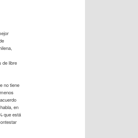
ejor
 de
hilena,
 de libre
e no tiene
a menos
n acuerdo
 habla, en
0% que está
contestar