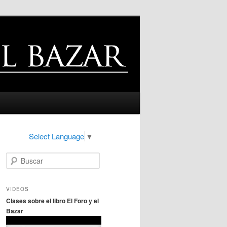
Select Language
▼
B
u
s
c
VIDEOS
a
Clases sobre el libro El Foro y el
r
Bazar