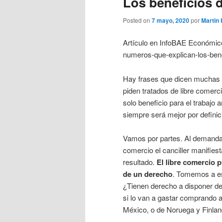
Los beneficios d
Posted on
7 mayo, 2020
por
Martin
Artículo en InfoBAE Económico
numeros-que-explican-los-bene
Hay frases que dicen muchas co
piden tratados de libre comer
solo beneficio para el trabajo 
siempre será mejor por definic
Vamos por partes. Al demandar
comercio el canciller manifies
resultado.
El libre comercio 
de un derecho
. Tomemos a es
¿Tienen derecho a disponer de
si lo van a gastar comprando a 
México, o de Noruega y Finland