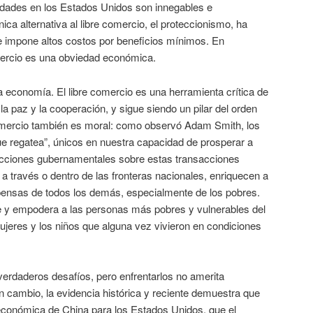
ades en los Estados Unidos son innegables e
ca alternativa al libre comercio, el proteccionismo, ha
 impone altos costos por beneficios mínimos. En
mercio es una obviedad económica.
 economía. El libre comercio es una herramienta crítica de
la paz y la cooperación, y sigue siendo un pilar del orden
e comercio también es moral: como observó Adam Smith, los
 regatea”, únicos en nuestra capacidad de prosperar a
ricciones gubernamentales sobre estas transacciones
 a través o dentro de las fronteras nacionales, enriquecen a
pensas de todos los demás, especialmente de los pobres.
e y empodera a las personas más pobres y vulnerables del
jeres y los niños que alguna vez vivieron en condiciones
verdaderos desafíos, pero enfrentarlos no amerita
n cambio, la evidencia histórica y reciente demuestra que
conómica de China para los Estados Unidos, que el