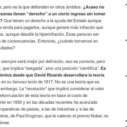
er, pero es la que defienden en otros ámbitos.
¿Acaso no
rsonas tienen “derecho” a un cierto ingreso sin tomar
s?
Que tienen un derecho a la ayuda del Estado aunque
e emita para pagarlos, aunque genere más inflación que
s, aunque desafíe la hiperinflación. Esas parecen ser
no de consecuencias. Entonces, ¿cuándo tomamos en
ultados?
o siempre será mejor por definición, eso es correcto, pero
, que implica “sesgada”, sino una posición “científica”.
Es
nómica desde que David Ricardo desarrollara la teoría
s
en su famoso texto de 1817. No es una teoría que se
 embargo. La “revolución” que implicó considerar al valor
reformulación de esta teoría en base al costo de
erler en 1930 y en las décadas recientes ha avanzado
mparativas de países, a las de industrias y a las de
tros, de Paul Krugman, que le valieran el premio Nobel, no
Times
.