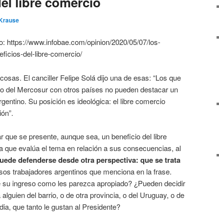
el libre comercio
 Krause
: https://www.infobae.com/opinion/2020/05/07/los-
ficios-del-libre-comercio/
sas. El canciller Felipe Solá dijo una de esas: “Los que
cio del Mercosur con otros países no pueden destacar un
argentino. Su posición es ideológica: el libre comercio
ión”.
 que se presente, aunque sea, un beneficio del libre
ta que evalúa el tema en relación a sus consecuencias, al
puede defenderse desde otra perspectiva: que se trata
os trabajadores argentinos que menciona en la frase.
 su ingreso como les parezca apropiado? ¿Pueden decidir
alguien del barrio, o de otra provincia, o del Uruguay, o de
ia, que tanto le gustan al Presidente?