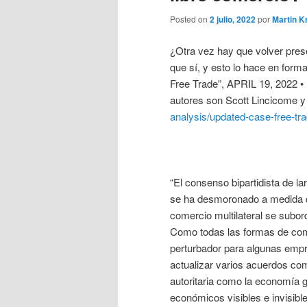
Posted on
2 julio, 2022
por
Martin K
¿Otra vez hay que volver pres
que sí, y esto lo hace en form
Free Trade”, APRIL 19, 2022 
autores son Scott Lincicome y
analysis/updated-case-free-tr
“El consenso bipartidista de la
se ha desmoronado a medida q
comercio multilateral se subor
Como todas las formas de com
perturbador para algunas empr
actualizar varios acuerdos co
autoritaria como la economía g
económicos visibles e invisibl