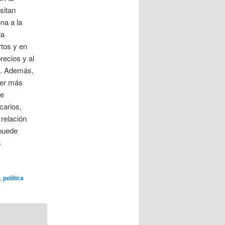
sitan
na a la
la
rtos y en
recios y al
da. Además,
ser más
de
carios,
 relación
 puede
s
,
política