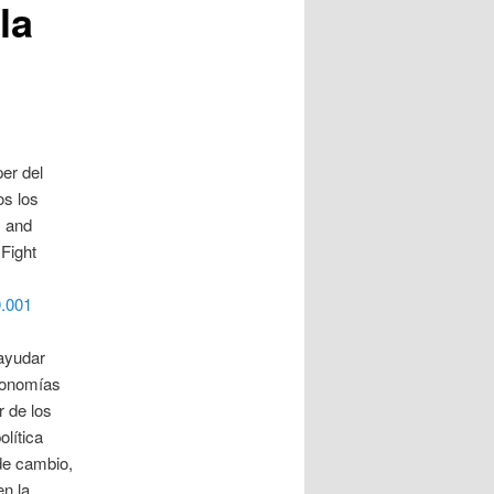
la
er del
os los
s and
Fight
0.001
 ayudar
economías
 de los
olítica
 de cambio,
n la