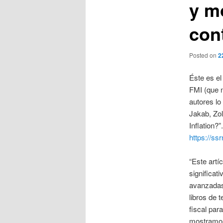
y m
con
Posted on
2
Éste es el
FMI (que n
autores lo
Jakab, Zol
Inflation?
https://s
“Este artí
significat
avanzadas
libros de 
fiscal par
mostramos 