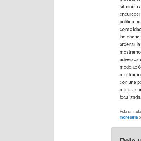
situación
endurecer 
política m
consolidac
las econom
ordenar la
mostramos
adversos s
modelació
mostramos 
con una po
manejar co
focalizada
Esta entrad
monetaria
p
Deja 