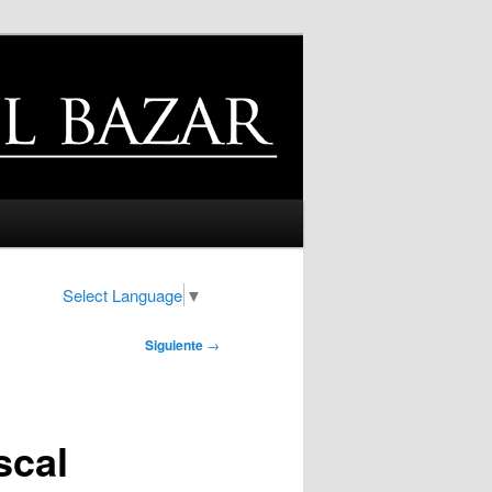
Select Language
▼
Siguiente
→
scal