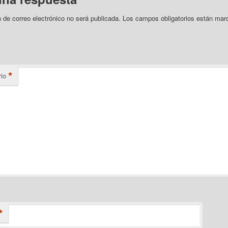
n de correo electrónico no será publicada.
Los campos obligatorios están mar
*
io
*