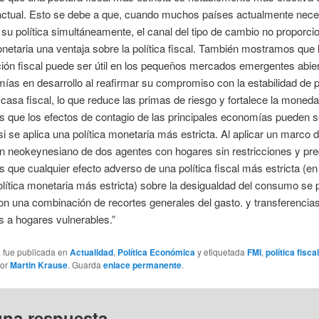
 actual. Esto se debe a que, cuando muchos países actualmente nece
su política simultáneamente, el canal del tipo de cambio no proporcio
onetaria una ventaja sobre la política fiscal. También mostramos que 
ión fiscal puede ser útil en los pequeños mercados emergentes abie
ías en desarrollo al reafirmar su compromiso con la estabilidad de p
 casa fiscal, lo que reduce las primas de riesgo y fortalece la mone
 que los efectos de contagio de las principales economías pueden 
i se aplica una política monetaria más estricta. Al aplicar un marco 
n neokeynesiano de dos agentes con hogares sin restricciones y pre
que cualquier efecto adverso de una política fiscal más estricta (en
lítica monetaria más estricta) sobre la desigualdad del consumo se
n una combinación de recortes generales del gasto. y transferencia
s a hogares vulnerables.”
a fue publicada en
Actualidad
,
Política Económica
y etiquetada
FMI
,
política fiscal
or
Martin Krause
. Guarda
enlace permanente
.
una respuesta