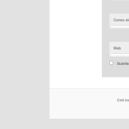
Correo el
Web
Guarda 
Está b