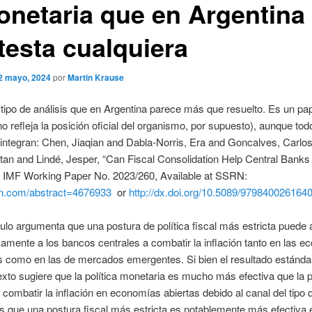
onetaria que en Argentina 
testa cualquiera
2 mayo, 2024
por
Martin Krause
 tipo de análisis que en Argentina parece más que resuelto. Es un pap
o refleja la posición oficial del organismo, por supuesto), aunque tod
 integran: Chen, Jiaqian and Dabla-Norris, Era and Goncalves, Carlo
tan and Lindé, Jesper, “Can Fiscal Consolidation Help Central Banks 
”. IMF Working Paper No. 2023/260, Available at SSRN:
srn.com/abstract=4676933
or
http://dx.doi.org/10.5089/979840026164
culo argumenta que una postura de política fiscal más estricta puede
ivamente a los bancos centrales a combatir la inflación tanto en las 
 como en las de mercados emergentes. Si bien el resultado estándar
texto sugiere que la política monetaria es mucho más efectiva que la p
a combatir la inflación en economías abiertas debido al canal del tipo
que una postura fiscal más estricta es notablemente más efectiva e