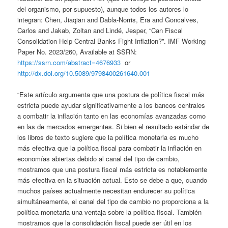
del organismo, por supuesto), aunque todos los autores lo
integran: Chen, Jiaqian and Dabla-Norris, Era and Goncalves,
Carlos and Jakab, Zoltan and Lindé, Jesper, “Can Fiscal
Consolidation Help Central Banks Fight Inflation?”. IMF Working
Paper No. 2023/260, Available at SSRN:
https://ssrn.com/abstract=4676933
or
http://dx.doi.org/10.5089/9798400261640.001
“Este artículo argumenta que una postura de política fiscal más
estricta puede ayudar significativamente a los bancos centrales
a combatir la inflación tanto en las economías avanzadas como
en las de mercados emergentes. Si bien el resultado estándar de
los libros de texto sugiere que la política monetaria es mucho
más efectiva que la política fiscal para combatir la inflación en
economías abiertas debido al canal del tipo de cambio,
mostramos que una postura fiscal más estricta es notablemente
más efectiva en la situación actual. Esto se debe a que, cuando
muchos países actualmente necesitan endurecer su política
simultáneamente, el canal del tipo de cambio no proporciona a la
política monetaria una ventaja sobre la política fiscal. También
mostramos que la consolidación fiscal puede ser útil en los