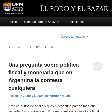
Menú
Inicio
Comprar libro en Amazon
Contáctenos
Ir
Ir
principal
al
al
Select Language
▼
contenido
contenido
ARCHIVO DE LA ETIQUETA:
FMI
principal
secundario
Una pregunta sobre política
fiscal y monetaria que en
Argentina la contesta
cualquiera
Posted on
22 mayo, 2024
por
Martin Krause
Éste es el tipo de análisis que en Argentina parece más que
resuelto. Es un paper del FMI (que no refleja la posición oficial