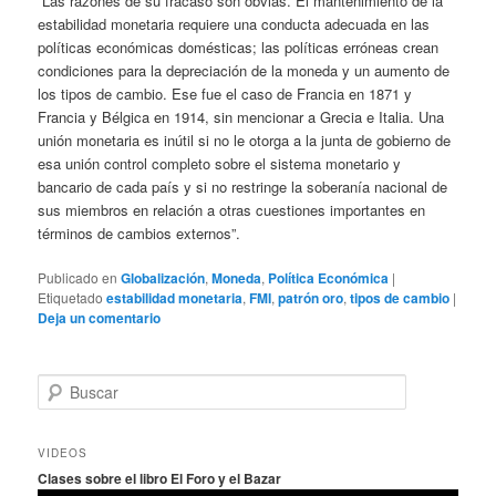
“Las razones de su fracaso son obvias. El mantenimiento de la
estabilidad monetaria requiere una conducta adecuada en las
políticas económicas domésticas; las políticas erróneas crean
condiciones para la depreciación de la moneda y un aumento de
los tipos de cambio. Ese fue el caso de Francia en 1871 y
Francia y Bélgica en 1914, sin mencionar a Grecia e Italia. Una
unión monetaria es inútil si no le otorga a la junta de gobierno de
esa unión control completo sobre el sistema monetario y
bancario de cada país y si no restringe la soberanía nacional de
sus miembros en relación a otras cuestiones importantes en
términos de cambios externos”.
Publicado en
Globalización
,
Moneda
,
Política Económica
|
Etiquetado
estabilidad monetaria
,
FMI
,
patrón oro
,
tipos de cambio
|
Deja un comentario
B
u
s
c
VIDEOS
a
Clases sobre el libro El Foro y el Bazar
r