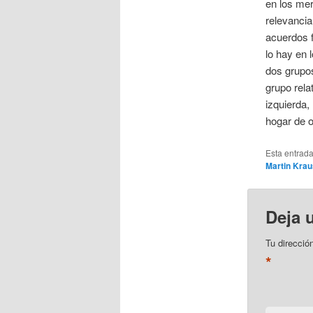
en los mer
relevancia
acuerdos f
lo hay en 
dos grupos
grupo rela
izquierda,
hogar de o
Esta entrad
Martin Kra
Deja 
Tu direcció
*