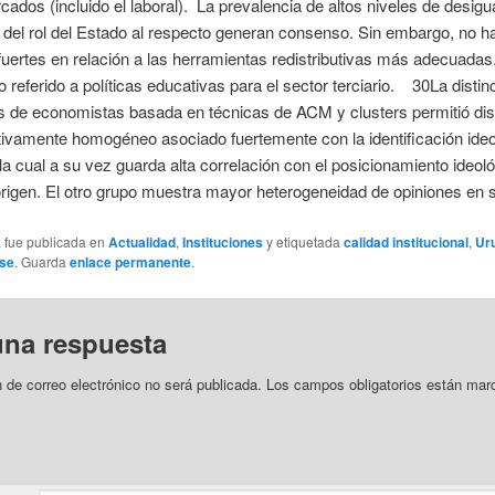
cados (incluido el laboral). La prevalencia de altos niveles de desigu
 del rol del Estado al respecto generan consenso. Sin embargo, no h
uertes en relación a las herramientas redistributivas más adecuada
lo referido a políticas educativas para el sector terciario. 30La distin
 de economistas basada en técnicas de ACM y clusters permitió dist
tivamente homogéneo asociado fuertemente con la identificación ideo
 la cual a su vez guarda alta correlación con el posicionamiento ideol
rigen. El otro grupo muestra mayor heterogeneidad de opiniones en su 
a fue publicada en
Actualidad
,
Instituciones
y etiquetada
calidad institucional
,
Ur
use
. Guarda
enlace permanente
.
una respuesta
n de correo electrónico no será publicada.
Los campos obligatorios están mar