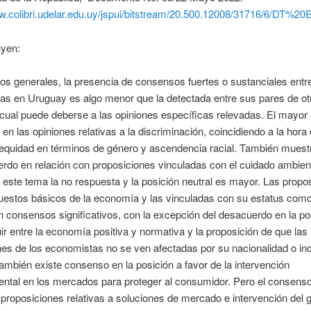
ww.colibri.udelar.edu.uy/jspui/bitstream/20.500.12008/31716/6/DT%
uyen:
os generales, la presencia de consensos fuertes o sustanciales entre
as en Uruguay es algo menor que la detectada entre sus pares de ot
 cual puede deberse a las opiniones específicas relevadas. El mayor
 en las opiniones relativas a la discriminación, coincidiendo a la hora
e equidad en términos de género y ascendencia racial. También muest
erdo en relación con proposiciones vinculadas con el cuidado ambien
este tema la no respuesta y la posición neutral es mayor. Las propo
uestos básicos de la economía y las vinculadas con su estatus como
 consensos significativos, con la excepción del desacuerdo en la pos
uir entre la economía positiva y normativa y la proposición de que las
es de los economistas no se ven afectadas por su nacionalidad o inc
También existe consenso en la posición a favor de la intervención
ntal en los mercados para proteger al consumidor. Pero el consens
 proposiciones relativas a soluciones de mercado e intervención del 