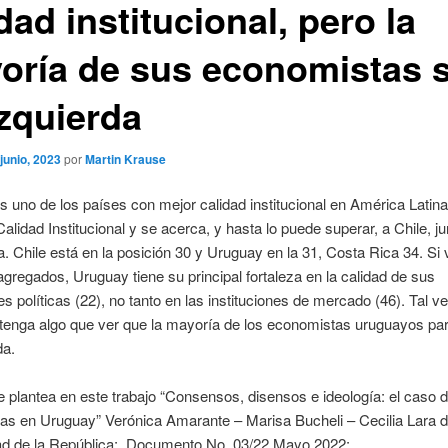
dad institucional, pero la
oría de sus economistas 
izquierda
 junio, 2023
por
Martin Krause
 uno de los países con mejor calidad institucional en América Latin
Calidad Institucional y se acerca, y hasta lo puede superar, a Chile, j
. Chile está en la posición 30 y Uruguay en la 31, Costa Rica 34. Si
gregados, Uruguay tiene su principal fortaleza en la calidad de sus
nes políticas (22), no tanto en las instituciones de mercado (46). Tal v
 tenga algo que ver que la mayoría de los economistas uruguayos par
da.
e plantea en este trabajo “Consensos, disensos e ideología: el caso d
as en Uruguay” Verónica Amarante – Marisa Bucheli – Cecilia Lara d
ad de la República; Documento No. 03/22 Mayo 2022: