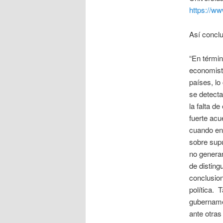
https://w
Así concl
“En términ
economist
países, lo
se detecta
la falta d
fuerte acu
cuando en 
sobre sup
no generan
de disting
conclusion
política. 
gubername
ante otras