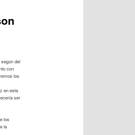
son
a según del
unto con
 vemos los
ez en esta
ecería ser
e los
e la