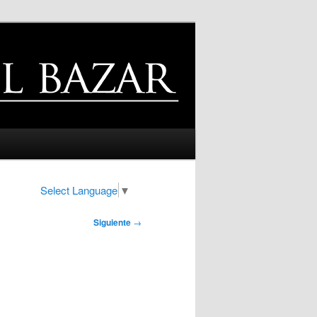
Select Language
▼
Siguiente
→