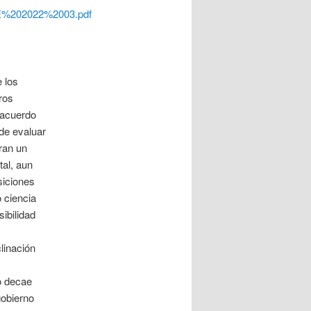
20E%202022%2003.pdf
 los
ros
 acuerdo
 de evaluar
ran un
tal, aun
siciones
 ciencia
ibilidad
linación
o decae
gobierno