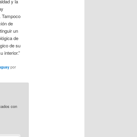
aldad y la
ay
s. Tampoco
ción de
inguir un
lógica de
ógico de su
interior.”
uguay
por
cados con