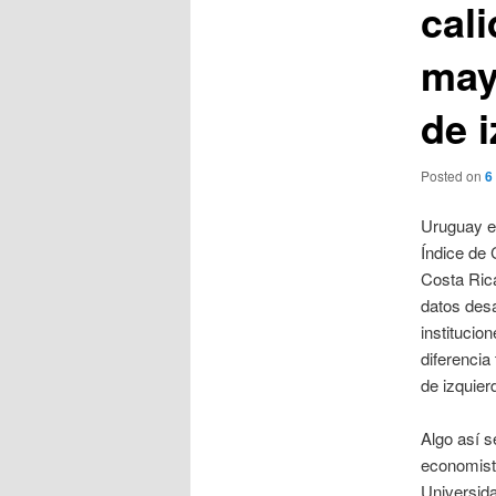
cali
may
de 
Posted on
6
Uruguay es
Índice de 
Costa Rica
datos desa
institucio
diferencia
de izquier
Algo así s
economist
Universid