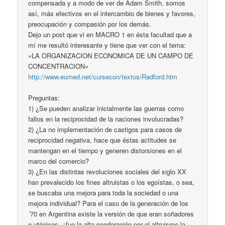
compensada y a modo de ver de Adam Smith, somos
así, más efectivos en el intercambio de bienes y favores,
preocupación y compasión por los demás.
Dejo un post que vi en MACRO 1 en ésta facultad que a
mí me resultó interesante y tiene que ver con el tema:
«LA ORGANIZACION ECONOMICA DE UN CAMPO DE
CONCENTRACION»
http://www.eumed.net/cursecon/textos/Radford.htm
Preguntas:
1) ¿Se pueden analizar inicialmente las guerras como
fallos en la reciprocidad de la naciones involucradas?
2) ¿La no implementación de castigos para casos de
reciprocidad negativa, hace que éstas actitudes se
mantengan en el tiempo y generen distorsiones en el
marco del comercio?
3) ¿En las distintas revoluciones sociales del siglo XX
han prevalecido los fines altruistas o los egoístas, o sea,
se buscaba una mejora para toda la sociedad o una
mejora individual? Para el caso de la generación de los
´70 en Argentina existe la versión de que eran soñadores
o utópicos, ¿fue la alta ponderación por el altruismo la