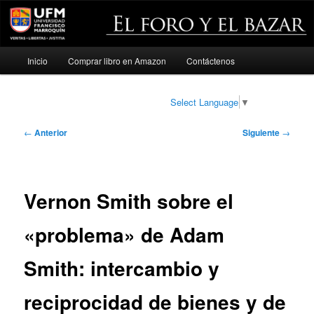
Menú
Inicio
Comprar libro en Amazon
Contáctenos
Ir
principal
al
Select Language
▼
contenido
Navegación
←
Anterior
Siguiente
→
de
principal
entradas
Vernon Smith sobre el
«problema» de Adam
Smith: intercambio y
reciprocidad de bienes y de