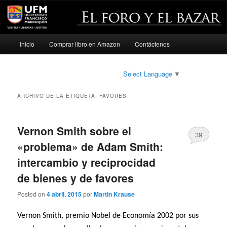
Menú
Inicio
Comprar libro en Amazon
Contáctenos
Ir
Ir
principal
al
al
Select Language
▼
contenido
contenido
ARCHIVO DE LA ETIQUETA:
FAVORES
principal
secundario
Vernon Smith sobre el
39
«problema» de Adam Smith:
intercambio y reciprocidad
de bienes y de favores
Posted on
4 abril, 2015
por
Martin Krause
Vernon Smith, premio Nobel de Economía 2002 por sus