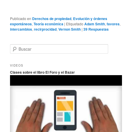
Publicado en
Derechos de propiedad
,
Evolución y órdenes
espontáneos
,
Teoría económica
|
Etiquetado
Adam Smith
,
favores
,
intercambios
,
recirprocidad
,
Vernon Smith
|
39
Respuestas
B
u
s
c
VIDEOS
a
Clases sobre el libro El Foro y el Bazar
r