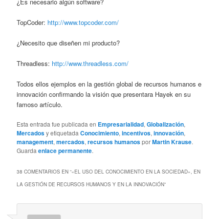
¿Es necesario algún software?
TopCoder:
http://www.topcoder.com/
¿Necesito que diseñen mi producto?
Threadless:
http://www.threadless.com/
Todos ellos ejemplos en la gestión global de recursos humanos e
innovación confirmando la visión que presentara Hayek en su
famoso artículo.
Esta entrada fue publicada en
Empresarialidad
,
Globalización
,
Mercados
y etiquetada
Conocimiento
,
incentivos
,
innovación
,
management
,
mercados
,
recursos humanos
por
Martin Krause
.
Guarda
enlace permanente
.
38 COMENTARIOS EN “
«EL USO DEL CONOCIMIENTO EN LA SOCIEDAD», EN
LA GESTIÓN DE RECURSOS HUMANOS Y EN LA INNOVACIÓN
”