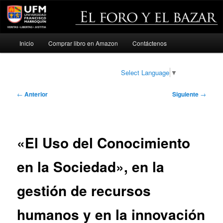
Menú
Inicio
Comprar libro en Amazon
Contáctenos
Ir
principal
al
Select Language
▼
contenido
Navegación
←
Anterior
Siguiente
→
de
principal
entradas
«El Uso del Conocimiento
en la Sociedad», en la
gestión de recursos
humanos y en la innovación