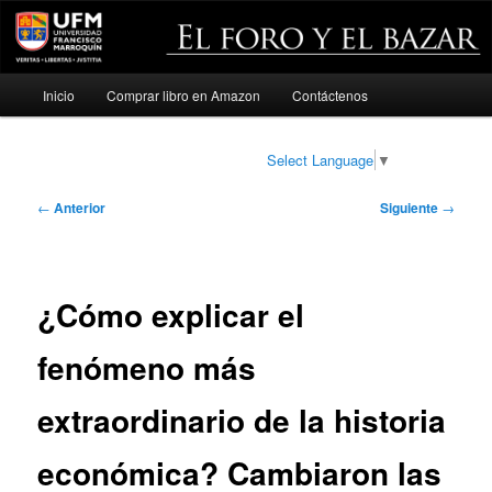
Menú
Inicio
Comprar libro en Amazon
Contáctenos
Ir
principal
al
Select Language
▼
contenido
Navegación
←
Anterior
Siguiente
→
de
principal
entradas
¿Cómo explicar el
fenómeno más
extraordinario de la historia
económica? Cambiaron las