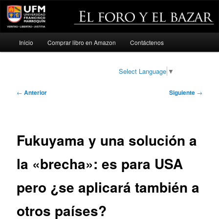
Menú
Inicio
Comprar libro en Amazon
Contáctenos
Ir
principal
al
Select Language
▼
contenido
Navegación
←
Anterior
Siguiente
→
de
principal
entradas
Fukuyama y una solución a
la «brecha»: es para USA
pero ¿se aplicará también a
otros países?