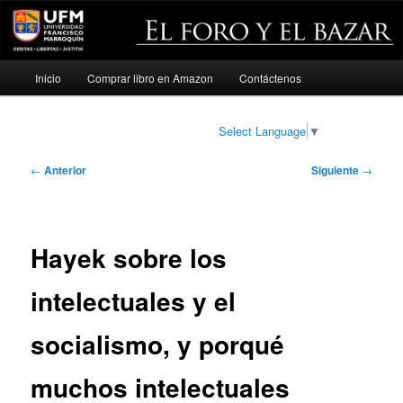
Menú
Inicio
Comprar libro en Amazon
Contáctenos
Ir
principal
al
Select Language
▼
contenido
Navegación
←
Anterior
Siguiente
→
de
principal
entradas
Hayek sobre los
intelectuales y el
socialismo, y porqué
muchos intelectuales