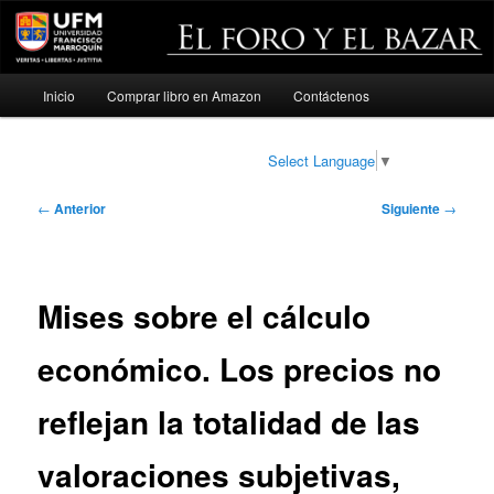
Menú
Inicio
Comprar libro en Amazon
Contáctenos
Ir
principal
al
Select Language
▼
contenido
Navegación
←
Anterior
Siguiente
→
de
principal
entradas
Mises sobre el cálculo
económico. Los precios no
reflejan la totalidad de las
valoraciones subjetivas,