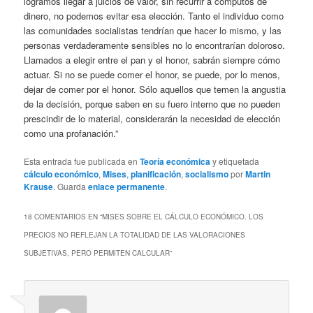
logramos llegar a juicios de valor, sin recurrir a cómputos de
dinero, no podemos evitar esa elección. Tanto el individuo como
las comunidades socialistas tendrían que hacer lo mismo, y las
personas verdaderamente sensibles no lo encontrarían doloroso.
Llamados a elegir entre el pan y el honor, sabrán siempre cómo
actuar. Si no se puede comer el honor, se puede, por lo menos,
dejar de comer por el honor. Sólo aquellos que temen la angustia
de la decisión, porque saben en su fuero interno que no pueden
prescindir de lo material, considerarán la necesidad de elección
como una profanación.”
Esta entrada fue publicada en
Teoría económica
y etiquetada
cálculo económico
,
Mises
,
planificación
,
socialismo
por
Martin
Krause
. Guarda
enlace permanente
.
18 COMENTARIOS EN “
MISES SOBRE EL CÁLCULO ECONÓMICO. LOS
PRECIOS NO REFLEJAN LA TOTALIDAD DE LAS VALORACIONES
SUBJETIVAS, PERO PERMITEN CALCULAR
”