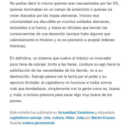
No podían decir lo mismo quienes eran secuestrados por las SS,
quienes terminaban en un campo de exterminio o quienes se
veían atacados por las tropas alemanas. Incluso esa
voluntariedad era discutible en muchos soldados alemanes,
reclutados a la fuerza, y hasta en oficiales que temían las
consecuencias de una deserción (aunque hubo algunos que
valerosamente lo hicieron y no se prestaron a aceptar órdenes
tiránicas).
En definitiva, un sistema que vuelve al tiránico un innovador
poco tiene de salvaje: limita a las fieras, conduce su ego hacia la
satisfacción de las necesidades de los demás, no a su
destrucción. Salvaje parece ser la lucha por el poder y su
ejercicio ilimitado: el capitalismo no funciona si todos somos
más que bondadosos, simplemente con la gente como es, buena
y mala; e incluso presiona para sacar algo muy bueno de los
peores.
Esta entrada fue publicada en
Actualidad
,
Estatismo
y etiquetada
capitalismo salvaje
,
cine
,
cultura
,
Hitler
,
Jobs
por
Martin Krause
.
Guarda
enlace permanente
.