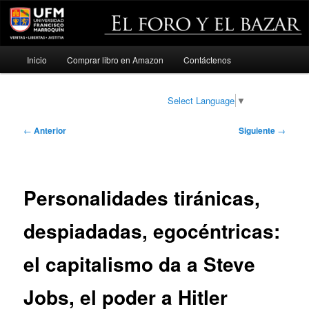
Menú
Inicio
Comprar libro en Amazon
Contáctenos
Ir
principal
al
Select Language
▼
contenido
Navegación
←
Anterior
Siguiente
→
de
principal
entradas
Personalidades tiránicas,
despiadadas, egocéntricas:
el capitalismo da a Steve
Jobs, el poder a Hitler