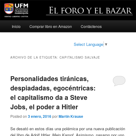
Menú
Inicio
Comprar libro en Amazon
Contáctenos
Ir
Ir
principal
al
al
Select Language
▼
contenido
contenido
ARCHIVO DE LA ETIQUETA:
CAPITALISMO SALVAJE
principal
secundario
Personalidades tiránicas,
despiadadas, egocéntricas:
el capitalismo da a Steve
Jobs, el poder a Hitler
Posted on
3 enero, 2016
por
Martin Krause
Se desató en estos días una polémica por una nueva publicación
del libro de Adolf Hitler,
Mein Kampf
. Asimismo, pasaron por uno