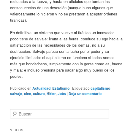
reclutados a la fuerza, y hasta en oficiales que temían las
consecuencias de una deserción (aunque hubo algunos que
valerosamente lo hicieron y no se prestaron a aceptar órdenes
tiránicas).
En definitiva, un sistema que vuelve al tiránico un innovador
poco tiene de salvaje: limita a las fieras, conduce su ego hacia la
satisfacción de las necesidades de los demás, no a su
destrucción. Salvaje parece ser la lucha por el poder y su
ejercicio ilimitado: el capitalismo no funciona si todos somos
más que bondadosos, simplemente con la gente como es, buena
y mala; e incluso presiona para sacar algo muy bueno de los
peores.
Publicado en
Actualidad
,
Estatismo
|
Etiquetado
capitalismo
salvaje
,
cine
,
cultura
,
Hitler
,
Jobs
|
Deja un comentario
B
u
s
c
VIDEOS