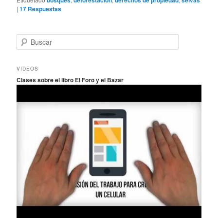
bosques
deforestación
derechos de propiedad
selvas
|
17
Respuestas
B
u
s
c
VIDEOS
a
Clases sobre el libro El Foro y el Bazar
r