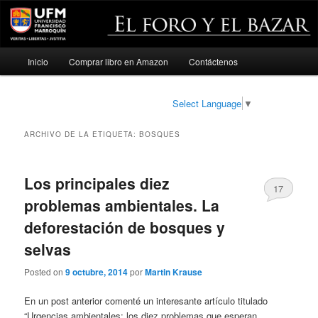
Menú
Inicio
Comprar libro en Amazon
Contáctenos
Ir
Ir
principal
al
al
Select Language
▼
contenido
contenido
ARCHIVO DE LA ETIQUETA:
BOSQUES
principal
secundario
Los principales diez
17
problemas ambientales. La
deforestación de bosques y
selvas
Posted on
9 octubre, 2014
por
Martin Krause
En un post anterior comenté un interesante artículo titulado
“Urgencias ambientales: los diez problemas que esperan