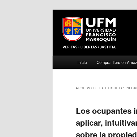
Menú
Inicio
Comprar libro en Ama
Ir
Ir
principal
al
al
ARCHIVO DE LA ETIQUETA:
INFOR
contenido
contenido
principal
secundario
Los ocupantes i
aplicar, intuiti
sobre la propie