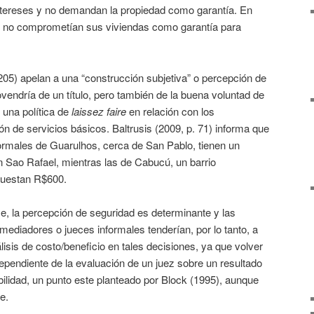
intereses y no demandan la propiedad como garantía. En
ios no comprometían sus viviendas como garantía para
205) apelan a una “construcción subjetiva” o percepción de
vendría de un título, pero también de la buena voluntad de
 una política de
laissez faire
en relación con los
ón de servicios básicos. Baltrusis (2009, p. 71) informa que
nformales de Guarulhos, cerca de San Pablo, tienen un
 Sao Rafael, mientras las de Cabucú, un barrio
cuestan R$600.
e, la percepción de seguridad es determinante y las
mediadores o jueces informales tenderían, por lo tanto, a
nálisis de costo/beneficio en tales decisiones, ya que volver
ependiente de la evaluación de un juez sobre un resultado
abilidad, un punto este planteado por Block (1995), aunque
e.