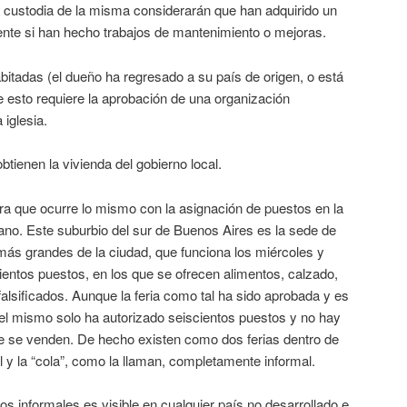
a custodia de la misma considerarán que han adquirido un
ente si han hecho trabajos de mantenimiento o mejoras.
itadas (el dueño ha regresado a su país de origen, o está
 esto requiere la aprobación de una organización
 iglesia.
enen la vivienda del gobierno local.
a que ocurre lo mismo con la asignación de puestos en la
lano. Este suburbio del sur de Buenos Aires es la sede de
más grandes de la ciudad, que funciona los miércoles y
entos puestos, en los que se ofrecen alimentos, calzado,
falsificados. Aunque la feria como tal ha sido aprobada y es
, el mismo solo ha autorizado seiscientos puestos y no hay
ue se venden. De hecho existen como dos ferias dentro de
 y la “cola”, como la llaman, completamente informal.
s informales es visible en cualquier país no desarrollado e