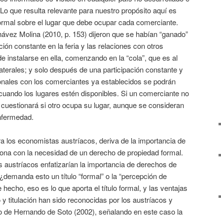
 Lo que resulta relevante para nuestro propósito aquí es
formal sobre el lugar que debe ocupar cada comerciante.
hávez Molina (2010, p. 153) dijeron que se habían “ganado”
ación constante en la feria y las relaciones con otros
 instalarse en ella, comenzando en la “cola”, que es al
s laterales; y solo después de una participación constante y
sonales con los comerciantes ya establecidos se podrán
cuando los lugares estén disponibles. Si un comerciante no
cuestionará si otro ocupa su lugar, aunque se consideran
nfermedad.
ra los economistas austríacos, deriva de la importancia de
iona con la necesidad de un derecho de propiedad formal.
 austríacos enfatizarían la importancia de derechos de
 ¿demanda esto un título “formal” o la “percepción de
 hecho, eso es lo que aporta el título formal, y las ventajas
 y titulación han sido reconocidas por los austríacos y
ro de Hernando de Soto (2002), señalando en este caso la