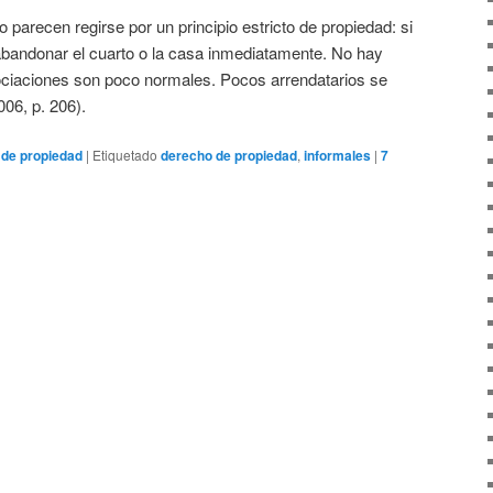
 parecen regirse por un principio estricto de propiedad: si
 abandonar el cuarto o la casa inmediatamente. No hay
gociaciones son poco normales. Pocos arrendatarios se
006, p. 206).
de propiedad
|
Etiquetado
derecho de propiedad
,
informales
|
7