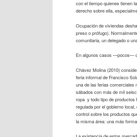
con el tiempo quienes tienen l
derecho sobre ella, especialm
Ocupación de viviendas deshab
preso o prófugo). Normalmente
comunitaria, un delegado o una
En algunos casos —pocos— obti
Chávez Molina (2010) consider
feria informal de Francisco So
una de las ferias comerciales 
sábados con más de mil seisci
ropa y todo tipo de productos 
regulada por el gobierno local
control sobre los productos q
la misma área: una más formal
La existencia de estos mercado