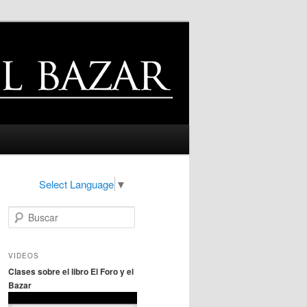
Select Language
▼
B
u
s
c
VIDEOS
a
Clases sobre el libro El Foro y el
r
Bazar