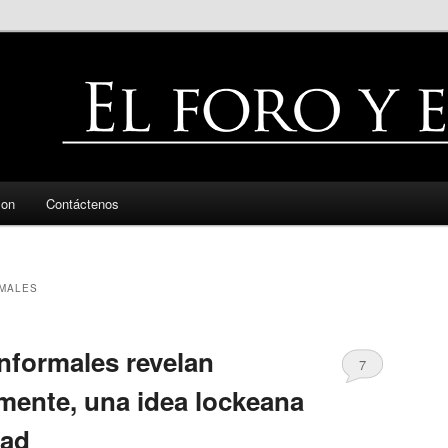
zon
Contáctenos
MALES
nformales revelan
7
vamente, una idea lockeana
dad