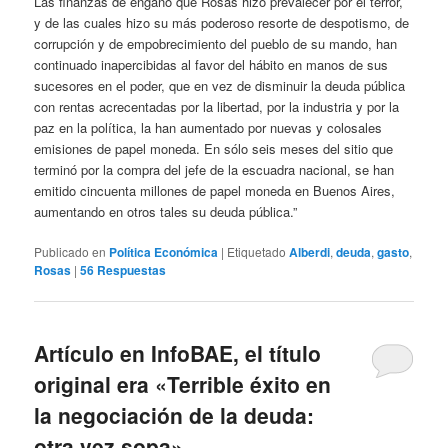
Las finanzas de engaño que Rosas hizo prevalecer por el terror,
y de las cuales hizo su más poderoso resorte de despotismo, de
corrupción y de empobrecimiento del pueblo de su mando, han
continuado inapercibidas al favor del hábito en manos de sus
sucesores en el poder, que en vez de disminuir la deuda pública
con rentas acrecentadas por la libertad, por la industria y por la
paz en la política, la han aumentado por nuevas y colosales
emisiones de papel moneda. En sólo seis meses del sitio que
terminó por la compra del jefe de la escuadra nacional, se han
emitido cincuenta millones de papel moneda en Buenos Aires,
aumentando en otros tales su deuda pública.”
Publicado en
Política Económica
|
Etiquetado
Alberdi
,
deuda
,
gasto
,
Rosas
|
56
Respuestas
Artículo en InfoBAE, el título
original era «Terrible éxito en
la negociación de la deuda:
otra vez sopa»