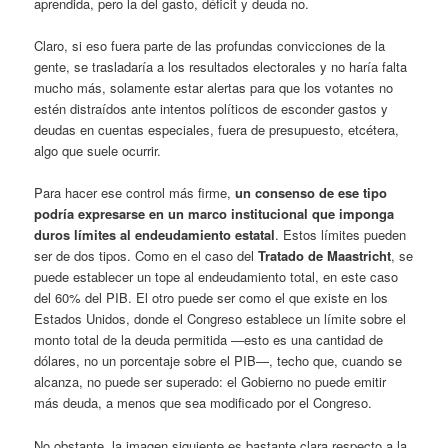
aprendida, pero la del gasto, déficit y deuda no.
Claro, si eso fuera parte de las profundas convicciones de la
gente, se trasladaría a los resultados electorales y no haría falta
mucho más, solamente estar alertas para que los votantes no
estén distraídos ante intentos políticos de esconder gastos y
deudas en cuentas especiales, fuera de presupuesto, etcétera,
algo que suele ocurrir.
Para hacer ese control más firme,
un consenso de ese tipo
podría expresarse en un marco institucional que imponga
duros límites al endeudamiento estatal
. Estos límites pueden
ser de dos tipos. Como en el caso del
Tratado de Maastricht
, se
puede establecer un tope al endeudamiento total, en este caso
del 60% del PIB. El otro puede ser como el que existe en los
Estados Unidos, donde el Congreso establece un límite sobre el
monto total de la deuda permitida —esto es una cantidad de
dólares, no un porcentaje sobre el PIB—, techo que, cuando se
alcanza, no puede ser superado: el Gobierno no puede emitir
más deuda, a menos que sea modificado por el Congreso.
No obstante, la imagen siguiente es bastante clara respecto a la