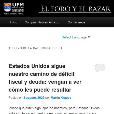
Menú
Inicio
Comprar libro en Amazon
Contáctenos
Ir
Ir
principal
al
al
Select Language
▼
contenido
contenido
ARCHIVO DE LA CATEGORÍA:
DEUDA
principal
secundario
Estados Unidos sigue
nuestro camino de déficit
fiscal y deuda: vengan a ver
cómo les puede resultar
Posted on
3 agosto, 2023
por
Martin Krause
Puede que estén algo lejos de nosotros, pero Estados Unidos
está siguiendo un camino que nosotros hemos recorrido por