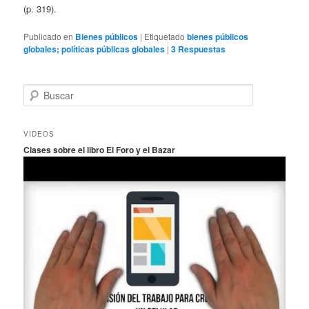
(p. 319).
Publicado en
Bienes públicos
|
Etiquetado
bienes públicos
globales; políticas públicas globales
|
3
Respuestas
B
u
s
c
VIDEOS
a
Clases sobre el libro El Foro y el Bazar
r