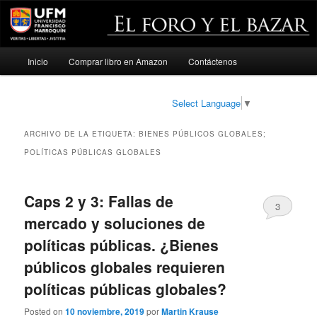
Menú
Inicio
Comprar libro en Amazon
Contáctenos
Ir
Ir
principal
al
al
Select Language
▼
contenido
contenido
ARCHIVO DE LA ETIQUETA:
BIENES PÚBLICOS GLOBALES;
principal
secundario
POLÍTICAS PÚBLICAS GLOBALES
Caps 2 y 3: Fallas de
3
mercado y soluciones de
políticas públicas. ¿Bienes
públicos globales requieren
políticas públicas globales?
Posted on
10 noviembre, 2019
por
Martin Krause