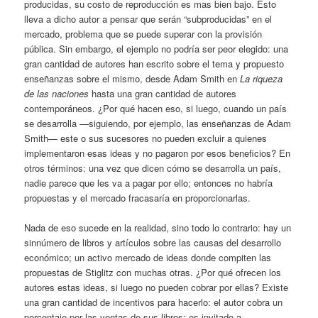
producidas, su costo de reproducción es mas bien bajo. Esto
lleva a dicho autor a pensar que serán “subproducidas” en el
mercado, problema que se puede superar con la provisión
pública. Sin embargo, el ejemplo no podría ser peor elegido: una
gran cantidad de autores han escrito sobre el tema y propuesto
enseñanzas sobre el mismo, desde Adam Smith en
La riqueza
de las naciones
hasta una gran cantidad de autores
contemporáneos. ¿Por qué hacen eso, si luego, cuando un país
se desarrolla —siguiendo, por ejemplo, las enseñanzas de Adam
Smith— este o sus sucesores no pueden excluir a quienes
implementaron esas ideas y no pagaron por esos beneficios? En
otros términos: una vez que dicen cómo se desarrolla un país,
nadie parece que les va a pagar por ello; entonces no habría
propuestas y el mercado fracasaría en proporcionarlas.
Nada de eso sucede en la realidad, sino todo lo contrario: hay un
sinnúmero de libros y artículos sobre las causas del desarrollo
económico; un activo mercado de ideas donde compiten las
propuestas de Stiglitz con muchas otras. ¿Por qué ofrecen los
autores estas ideas, si luego no pueden cobrar por ellas? Existe
una gran cantidad de incentivos para hacerlo: el autor cobra un
porcentaje por las ventas de sus libros; es invitado a