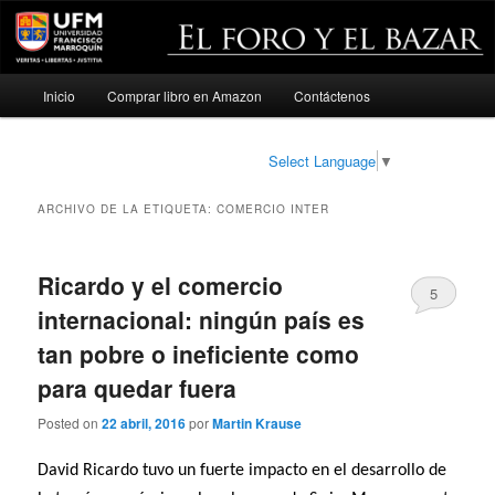
Menú
Inicio
Comprar libro en Amazon
Contáctenos
Ir
Ir
principal
al
al
Select Language
▼
contenido
contenido
ARCHIVO DE LA ETIQUETA:
COMERCIO INTER
principal
secundario
Ricardo y el comercio
5
internacional: ningún país es
tan pobre o ineficiente como
para quedar fuera
Posted on
22 abril, 2016
por
Martin Krause
David Ricardo tuvo un fuerte impacto en el desarrollo de