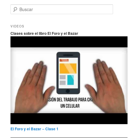
B
u
s
c
VIDEOS
a
Clases sobre el libro El Foro y el Bazar
r
El Foro y el Bazar – Clase 1