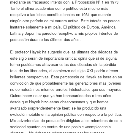
mediante su fracasado intento con la Proposición Nº 1 en 1973.
Tanto el clima académico como político está mucho más
receptivo a las ideas constitucionales en 1981 que durante
ningún otro período de mi carrera activa. Este interés no parece
limitarse solamente a mi país. El público de Europa, América
Latina y Japón ha parecido receptivo a mis propios intentos de
persuasión durante los últimos dos años.
El profesor Hayek ha sugerido que las últimas dos décadas de
este siglo serán de importancia crítica; opina que si de alguna
forma pudiéramos atravesar estas dos décadas sin la pérdida
total de las libertades, el comienzo del siglo XXI podría ofrecer
brillantes perspectivas. Esta percepción de Hayek se basa en su
convicción de que probablemente las generaciones más jóvenes
no cometerán los mismos errores intelectuales que sus mayores.
Quiero hacer notar que ya han transcurrido dos o tres años
desde que Hayek hizo estas observaciones y que hemos
avanzado sorprendentemente bien: se ha producido una
evolución notable en la opinión pública con respecto a la política.
Mis advertencias de precaución dirigidas a los miembros de esta
sociedad apuntan en contra de una posible «complacencia
electoral». No debemos adormecernos por las victorias