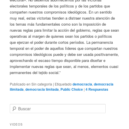
electorales temporales de los políticos y de los partidos que
comparten nuestros compromisos ideológicos. En un sentido
muy real, estas victorias tienden a distraer nuestra atención de
los temas más fundamentales como son la imposición de
nuevas reglas para limitar la acción del gobierno, reglas que sean
operativas al margen de quienes sean los partidos o políticos
que ejerzan el poder durante cortos períodos. La permanencia
temporal en el poder de aquellos líderes que compartan nuestros
compromisos ideológicos puede y debe ser usada positivamente,
aprovechando el escaso tiempo disponible para diseñar e
implementar nuevas reglas que sean, al menos, elementos cuasi
permanentes del tejido social.”
Publicado en
Sin categoría
|
Etiquetado
democracia
,
democracia
ilimitada
,
democracia limitada
,
Public Choice
|
4
Respuestas
B
u
s
c
VIDEOS
a