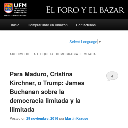
Menú
Inicio
Comprar libro en Amazon
Contáctenos
Ir
Ir
principal
al
al
Select Language
▼
contenido
contenido
ARCHIVO DE LA ETIQUETA:
DEMOCRACIA ILIMITADA
principal
secundario
Para Maduro, Cristina
4
Kirchner, o Trump: James
Buchanan sobre la
democracia limitada y la
ilimitada
Posted on
29 noviembre, 2016
por
Martin Krause