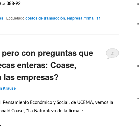
a,» 388-92
es
|
Etiquetado
costos de transacción
,
empresa
,
firma
|
11
s pero con preguntas que
2
ecas enteras: Coase,
n las empresas?
in Krause
el Pensamiento Económico y Social, de UCEMA, vemos la
onald Coase, “La Naturaleza de la firma”:
?