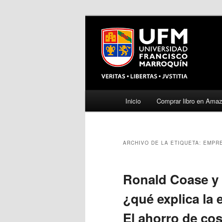
Menú
Inicio
Comprar libro en Ama
Ir
Ir
principal
al
al
ARCHIVO DE LA ETIQUETA:
EMPR
contenido
contenido
principal
secundario
Ronald Coase y l
¿qué explica la
El ahorro de co