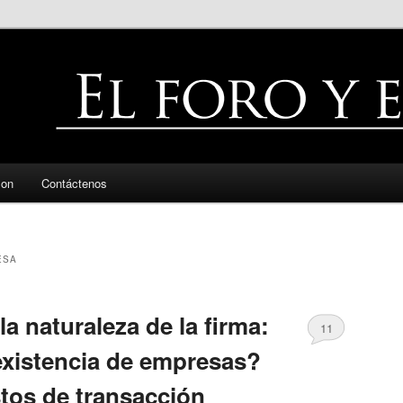
zon
Contáctenos
ESA
a naturaleza de la firma:
11
 existencia de empresas?
stos de transacción