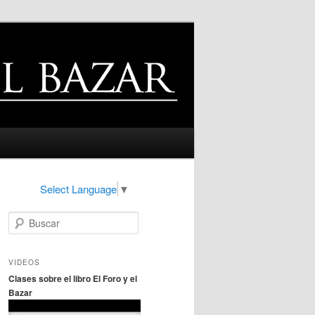
Select Language
▼
B
u
s
c
VIDEOS
a
Clases sobre el libro El Foro y el
r
Bazar