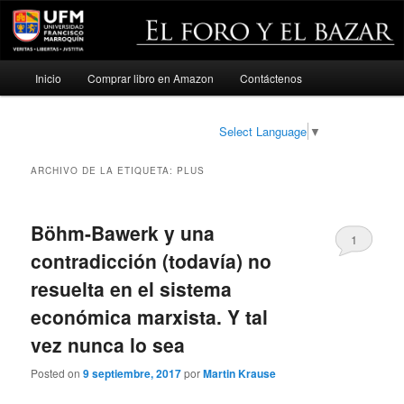
Menú
Inicio
Comprar libro en Amazon
Contáctenos
Ir
Ir
principal
al
al
Select Language
▼
contenido
contenido
ARCHIVO DE LA ETIQUETA:
PLUS
principal
secundario
Böhm-Bawerk y una
1
contradicción (todavía) no
resuelta en el sistema
económica marxista. Y tal
vez nunca lo sea
Posted on
9 septiembre, 2017
por
Martin Krause