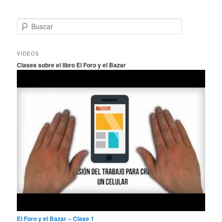
B
u
s
c
VIDEOS
a
Clases sobre el libro El Foro y el Bazar
r
El Foro y el Bazar – Clase 1