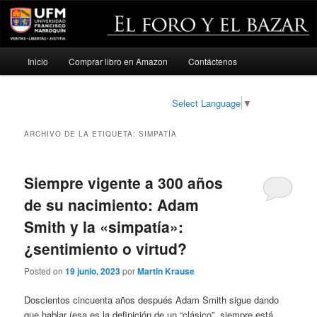
Menú
Inicio
Comprar libro en Amazon
Contáctenos
Ir
Ir
principal
al
al
Select Language
▼
contenido
contenido
ARCHIVO DE LA ETIQUETA:
SIMPATÍA
principal
secundario
Siempre vigente a 300 años
de su nacimiento: Adam
Smith y la «simpatía»:
¿sentimiento o virtud?
Posted on
19 junio, 2023
por
Martin Krause
Doscientos cincuenta años después Adam Smith sigue dando
que hablar (esa es la definición de un “clásico”, siempre está