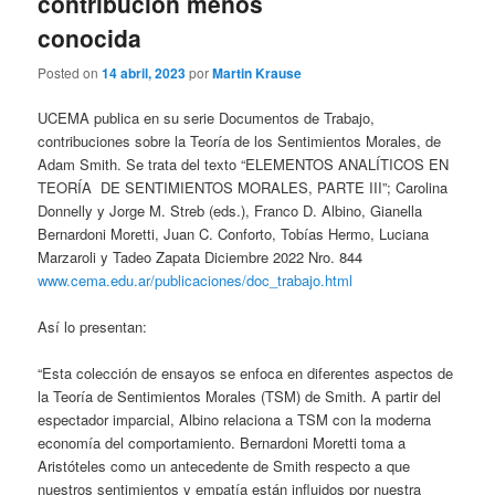
contribución menos
conocida
Posted on
14 abril, 2023
por
Martin Krause
UCEMA publica en su serie Documentos de Trabajo,
contribuciones sobre la Teoría de los Sentimientos Morales, de
Adam Smith. Se trata del texto “ELEMENTOS ANALÍTICOS EN
TEORÍA DE SENTIMIENTOS MORALES, PARTE III”; Carolina
Donnelly y Jorge M. Streb (eds.), Franco D. Albino, Gianella
Bernardoni Moretti, Juan C. Conforto, Tobías Hermo, Luciana
Marzaroli y Tadeo Zapata Diciembre 2022 Nro. 844
www.cema.edu.ar/publicaciones/doc_trabajo.html
Así lo presentan:
“Esta colección de ensayos se enfoca en diferentes aspectos de
la Teoría de Sentimientos Morales (TSM) de Smith. A partir del
espectador imparcial, Albino relaciona a TSM con la moderna
economía del comportamiento. Bernardoni Moretti toma a
Aristóteles como un antecedente de Smith respecto a que
nuestros sentimientos y empatía están influidos por nuestra