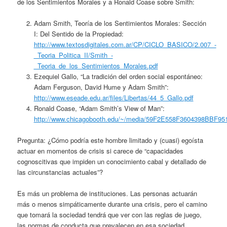
de los Sentimientos Morales y a Ronald Coase sobre Smith:
Adam Smith, Teoría de los Sentimientos Morales: Sección
I: Del Sentido de la Propiedad:
http://www.textosdigitales.com.ar/CP/CICLO_BASICO/2.007_-
_Teoria_Politica_II/Smith_-
_Teoria_de_los_Sentimientos_Morales.pdf
Ezequiel Gallo, “La tradición del orden social espontáneo:
Adam Ferguson, David Hume y Adam Smith”:
http://www.eseade.edu.ar/files/Libertas/44_5_Gallo.pdf
Ronald Coase, “Adam Smith’s View of Man”:
http://www.chicagobooth.edu/~/media/59F2E558F3604398BBF
Pregunta: ¿Cómo podría este hombre limitado y (cuasi) egoísta
actuar en momentos de crisis si carece de “capacidades
cognoscitivas que impiden un conocimiento cabal y detallado de
las circunstancias actuales”?
Es más un problema de instituciones. Las personas actuarán
más o menos simpáticamente durante una crisis, pero el camino
que tomará la sociedad tendrá que ver con las reglas de juego,
las normas de conducta que prevalecen en esa sociedad.