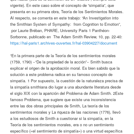
vigente). En este caso sobre el concepto de “simpatía”, que
presenta en su primera obra, Teoría de los Sentimientos Morales.
Al respecto, se comenta en este trabajo: “An Investigation into
the Smithian System of Sympathy: from Cognition to Emotion”,
por Laurie Bréban, PHARE, University Paris 1 Panthéon-
Sorbonne, publicado en The Adam Smith Review, 10, pp. 22-40:
https://hal-paris1.archives-ouvertes.fr/hal-03904227/document
“En la primera parte de la Teoría de los sentimientos morales
(1759, 1790) −“De la propiedad de la acción”− Smith busca
explicar el origen de la aprobación moral. Es bien sabido que la
solución a este problema radica en su famoso concepto de
simpatía. 1 Por supuesto, la cuestión de la naturaleza precisa de
la simpatía smithiana dio lugar a una abundante literatura desde
el siglo XIX con la aparición del Problema de Adam Smith. 2Este
famoso Problema, que sugiere que existe una inconsistencia
entre las dos obras principales de Smith, La teoría de los
sentimientos morales y La riqueza de las naciones (1776), llevó
a los estudiosos de Smith a cuestionar si la simpatía, en la
Teoría de los sentimientos morales, era o no un sentimiento
específico («el sentimiento de simpatía») o una virtud específica