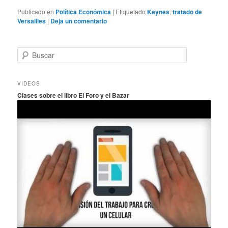
Publicado en
Política Económica
|
Etiquetado
Keynes
,
tratado de
Versailles
|
Deja un comentario
B
u
s
c
VIDEOS
a
Clases sobre el libro El Foro y el Bazar
r