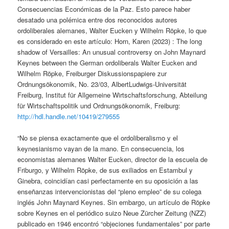
Consecuencias Económicas de la Paz. Esto parece haber
desatado una polémica entre dos reconocidos autores
ordoliberales alemanes, Walter Eucken y Wilhelm Röpke, lo que
es considerado en este artículo: Horn, Karen (2023) : The long
shadow of Versailles: An unusual controversy on John Maynard
Keynes between the German ordoliberals Walter Eucken and
Wilhelm Röpke, Freiburger Diskussionspapiere zur
Ordnungsökonomik, No. 23/03, AlbertLudwigs-Universität
Freiburg, Institut für Allgemeine Wirtschaftsforschung, Abteilung
für Wirtschaftspolitik und Ordnungsökonomik, Freiburg:
http://hdl.handle.net/10419/279555
“No se piensa exactamente que el ordoliberalismo y el
keynesianismo vayan de la mano. En consecuencia, los
economistas alemanes Walter Eucken, director de la escuela de
Friburgo, y Wilhelm Röpke, de sus exiliados en Estambul y
Ginebra, coincidían casi perfectamente en su oposición a las
enseñanzas intervencionistas del “pleno empleo” de su colega
inglés John Maynard Keynes. Sin embargo, un artículo de Röpke
sobre Keynes en el periódico suizo Neue Zürcher Zeitung (NZZ)
publicado en 1946 encontró “objeciones fundamentales” por parte