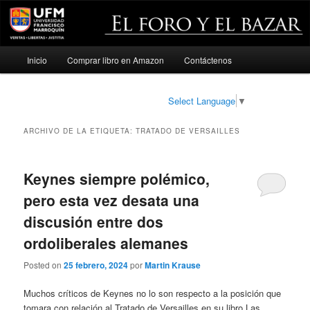
Menú
Inicio
Comprar libro en Amazon
Contáctenos
Ir
Ir
principal
al
al
Select Language
▼
contenido
contenido
ARCHIVO DE LA ETIQUETA:
TRATADO DE VERSAILLES
principal
secundario
Keynes siempre polémico,
pero esta vez desata una
discusión entre dos
ordoliberales alemanes
Posted on
25 febrero, 2024
por
Martin Krause
Muchos críticos de Keynes no lo son respecto a la posición que
tomara con relación al Tratado de Versailles en su libro Las