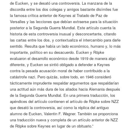
de Eucken, y se desató una controversia. La manzana de la
discordia entre los dos colegas y amigos bastante disímiles fue
la famosa crítica anterior de Keynes al Tratado de Paz de
Versalles y las lecciones que debían extraerse para la situación
posterior a la Segunda Guerra Mundial. Este artículo cuenta la
historia de esta controversia inusual y desconcertante, citando
las cartas entre los dos, y contextualiza el intercambio para darle
sentido. Resulta que había un lado económico, humano y, lo más
importante, político en su desacuerdo. Eucken y Röpke
evaluaron el desarrollo económico desde 1919 de manera algo
diferente, y Eucken se sintió obligado a defender a Keynes
contra la pesada acusación moral de haber contribuido a la
catástrofe nazi. Pero quizás, sobre todo, en 1946 consideró
tácticamente imprudente respaldar argumentos que respaldarían
una actitud aún más dura de los aliados hacia Alemania después
de la Segunda Guerra Mundial. En una primera traducción, los
apéndices del artículo contienen el artículo de Röpke sobre NZZ
que desató la controversia, así como la réplica del antiguo
alumno de Eucken, Valentin F. Wagner. También se proporciona
una traducción nueva y completa de un artículo anterior de NZZ
de Röpke sobre Keynes en lugar de un obituario.”